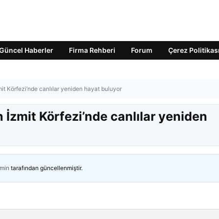
Güncel Haberler
Firma Rehberi
Forum
Çerez Politikas
t Körfezi’nde canlılar yeniden hayat buluyor
İzmit Körfezi’nde canlılar yeniden
min
tarafından güncellenmiştir.