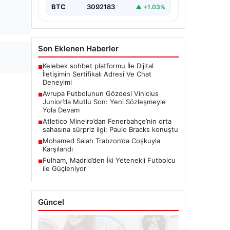
BTC
3092183
▲ +1.03%
Son Eklenen Haberler
Kelebek sohbet platformu İle Dijital
■
İletişimin Sertifikalı Adresi Ve Chat
Deneyimi
Avrupa Futbolunun Gözdesi Vinicius
■
Junior’da Mutlu Son: Yeni Sözleşmeyle
Yola Devam
Atletico Mineiro’dan Fenerbahçe’nin orta
■
sahasına sürpriz ilgi: Paulo Bracks konuştu
Mohamed Salah Trabzon’da Coşkuyla
■
Karşılandı
Fulham, Madrid’den İki Yetenekli Futbolcu
■
ile Güçleniyor
Güncel