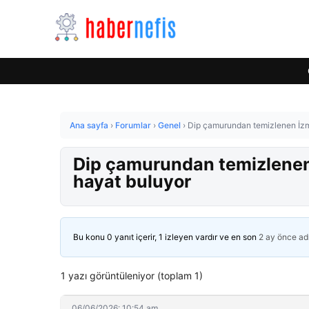
Ana sayfa
›
Forumlar
›
Genel
›
Dip çamurundan temizlenen İzmi
Dip çamurundan temizlenen 
hayat buluyor
Bu konu 0 yanıt içerir, 1 izleyen vardır ve en son
2 ay önce
ad
1 yazı görüntüleniyor (toplam 1)
06/06/2026: 10:54 am