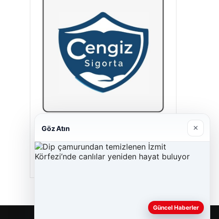
×
Göz Atın
Cengiz Sigorta
06/23/2026
Güncel Haberler