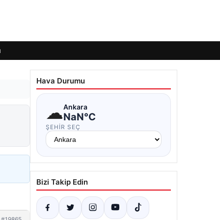
ı
Hava Durumu
☁
Ankara
NaN°C
ŞEHIR SEÇ
Bizi Takip Edin
#19865