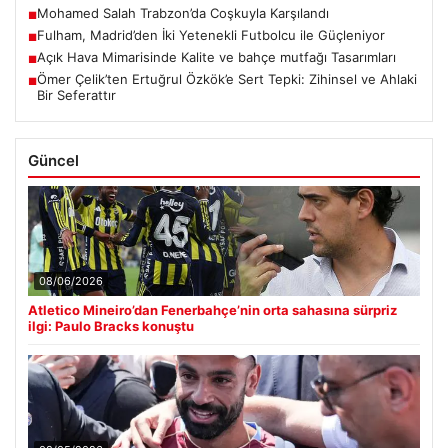
Mohamed Salah Trabzon’da Coşkuyla Karşılandı
■
Fulham, Madrid’den İki Yetenekli Futbolcu ile Güçleniyor
■
Açık Hava Mimarisinde Kalite ve bahçe mutfağı Tasarımları
■
Ömer Çelik’ten Ertuğrul Özkök’e Sert Tepki: Zihinsel ve Ahlaki
■
Bir Seferattır
Güncel
08/06/2026
Atletico Mineiro’dan Fenerbahçe’nin orta sahasına sürpriz
ilgi: Paulo Bracks konuştu