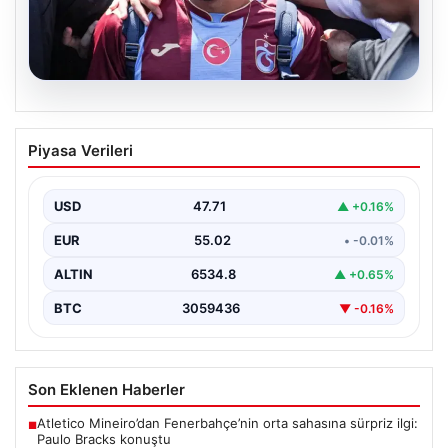
05.08.2026
Mohamed Salah Trabzon’da Coşkuyla
Piyasa Verileri
Karşılandı
Trabzonspor'un yeni transferi Mohamed Salah, yoğun
ilgi ve büyük heyecan eşliğinde Trabzon'a geldi.
USD
47.71
▲ +0.16%
Dünyaca…
EUR
55.02
• -0.01%
ALTIN
6534.8
▲ +0.65%
BTC
3059436
▼ -0.16%
Son Eklenen Haberler
Atletico Mineiro’dan Fenerbahçe’nin orta sahasına sürpriz ilgi:
■
Paulo Bracks konuştu