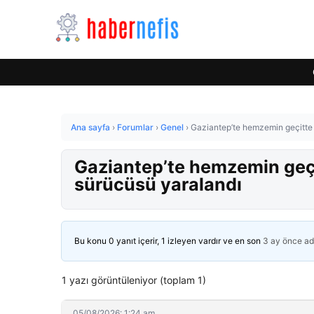
Ana sayfa
›
Forumlar
›
Genel
›
Gaziantep’te hemzemin geçitte y
Gaziantep’te hemzemin geçit
sürücüsü yaralandı
Bu konu 0 yanıt içerir, 1 izleyen vardır ve en son
3 ay önce
ad
1 yazı görüntüleniyor (toplam 1)
05/08/2026: 1:24 am