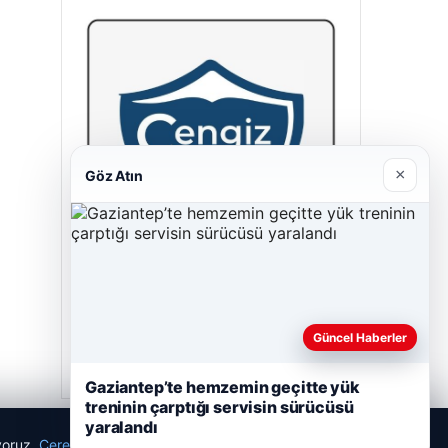
×
Göz Atın
Cengiz Sigorta
06/23/2026
Güncel Haberler
Gaziantep’te hemzemin geçitte yük
treninin çarptığı servisin sürücüsü
yaralandı
ıyoruz.
Çerez Politikamız
Reddet
Kabul Et