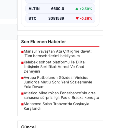
bir biçimde iletişim oluşturması ciddi
bir önem ifade etmektedir. Güncel…
ALTIN
6660.6
▲ +2.59%
BTC
3081539
▼ -0.36%
Son Eklenen Haberler
Mansur Yavaş’tan Ata Çiftliği’ne davet:
■
‘Tüm hemşehrilerimi bekliyorum’
Kelebek sohbet platformu İle Dijital
■
İletişimin Sertifikalı Adresi Ve Chat
Deneyimi
Avrupa Futbolunun Gözdesi Vinicius
■
Junior’da Mutlu Son: Yeni Sözleşmeyle
Yola Devam
Atletico Mineiro’dan Fenerbahçe’nin orta
■
sahasına sürpriz ilgi: Paulo Bracks konuştu
Mohamed Salah Trabzon’da Coşkuyla
■
Karşılandı
Güncel