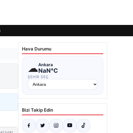
ı
Hava Durumu
☁
Ankara
NaN°C
ŞEHIR SEÇ
Bizi Takip Edin
#13481