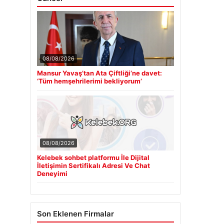
08/08/2026
Mansur Yavaş’tan Ata Çiftliği’ne davet:
‘Tüm hemşehrilerimi bekliyorum’
08/08/2026
Kelebek sohbet platformu İle Dijital
İletişimin Sertifikalı Adresi Ve Chat
Deneyimi
Son Eklenen Firmalar