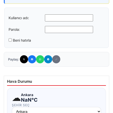
Kullanıcı adı:
Parola:
Beni hatırla
Paylaş:
Hava Durumu
☁
Ankara
NaN°C
ŞEHIR SEÇ