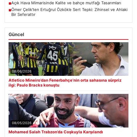
Fulham, Madrid’den İki Yetenekli Futbolcu ile Güçleniyor
■
Açık Hava Mimarisinde Kalite ve bahçe mutfağı Tasarımları
■
Ömer Çelik’ten Ertuğrul Özkök’e Sert Tepki: Zihinsel ve Ahlaki
■
Bir Seferattır
Güncel
08/06/2026
Atletico Mineiro’dan Fenerbahçe’nin orta sahasına sürpriz
ilgi: Paulo Bracks konuştu
08/05/2026