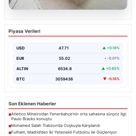
04.08.2026
Ömer Çelik’ten Ertuğrul Özkök’e Sert
Piyasa Verileri
Tepki: Zihinsel ve Ahlaki Bir Seferattır
AK Parti'nin Sözcüsü Ömer Çelik, Cumhurbaşkanı
Recep Tayyip Erdoğan'a yönelik yapılan son eleştirileri
USD
47.71
▲ +0.16%
sert…
EUR
55.02
• -0.01%
ALTIN
6534.8
▲ +0.65%
BTC
3059436
▼ -0.16%
Son Eklenen Haberler
Atletico Mineiro’dan Fenerbahçe’nin orta sahasına sürpriz ilgi:
■
Paulo Bracks konuştu
Mohamed Salah Trabzon’da Coşkuyla Karşılandı
■