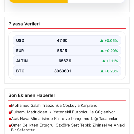
05.08.2026
Fulham, Madrid’den İki Yetenekli
Piyasa Verileri
Futbolcu ile Güçleniyor
İngiltere Premier Lig takımlarından Fulham, yaz transfer
döneminde önemli bir hamle yaparak İspanya'nın
USD
47.60
▲ +0.05%
köklü…
EUR
55.15
▲ +0.20%
ALTIN
6567.9
▲ +1.11%
BTC
3063601
▲ +0.23%
Son Eklenen Haberler
Mohamed Salah Trabzon’da Coşkuyla Karşılandı
■
Fulham, Madrid’den İki Yetenekli Futbolcu ile Güçleniyor
■
Açık Hava Mimarisinde Kalite ve bahçe mutfağı Tasarımları
■
Ömer Çelik’ten Ertuğrul Özkök’e Sert Tepki: Zihinsel ve Ahlaki
■
Bir Seferattır