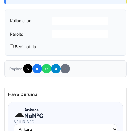
Kullanıcı adı:
Parola:
Beni hatırla
Paylaş:
Hava Durumu
☁
Ankara
NaN°C
ŞEHIR SEÇ