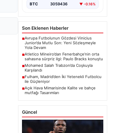
BTC
3059436
▼ -0.16%
Son Eklenen Haberler
Avrupa Futbolunun Gözdesi Vinicius
■
Junior’da Mutlu Son: Yeni Sözleşmeyle
Yola Devam
Atletico Mineiro’dan Fenerbahçe’nin orta
■
sahasına sürpriz ilgi: Paulo Bracks konuştu
Mohamed Salah Trabzon’da Coşkuyla
■
Karşılandı
Fulham, Madrid’den İki Yetenekli Futbolcu
■
ile Güçleniyor
Açık Hava Mimarisinde Kalite ve bahçe
■
mutfağı Tasarımları
Güncel