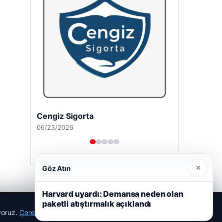
Cengiz Sigorta
06/23/2026
×
Göz Atın
Harvard uyardı: Demansa neden olan
paketli atıştırmalık açıklandı
ıyoruz.
Çerez Politikamız
Reddet
Kabul Et