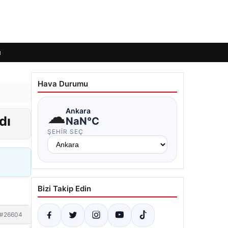
ı
Hava Durumu
☁
Ankara
dı
NaN°C
ŞEHIR SEÇ
Bizi Takip Edin
#26604