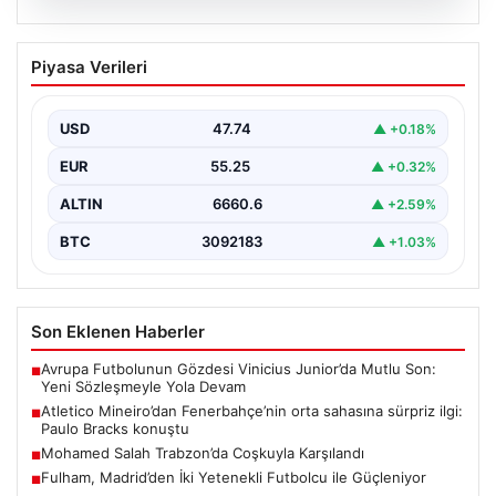
06.08.2026
Atletico Mineiro’dan Fenerbahçe’nin
Piyasa Verileri
orta sahasına sürpriz ilgi: Paulo Bracks
konuştu
USD
47.74
▲ +0.18%
Atletico Mineiro cephesinden Fenerbahçe'nin orta saha
oyuncusu Fred için dikkat çeken bir hamle geldi.…
EUR
55.25
▲ +0.32%
ALTIN
6660.6
▲ +2.59%
BTC
3092183
▲ +1.03%
Son Eklenen Haberler
Avrupa Futbolunun Gözdesi Vinicius Junior’da Mutlu Son:
■
Yeni Sözleşmeyle Yola Devam
Atletico Mineiro’dan Fenerbahçe’nin orta sahasına sürpriz ilgi:
■
Paulo Bracks konuştu
Mohamed Salah Trabzon’da Coşkuyla Karşılandı
■
Fulham, Madrid’den İki Yetenekli Futbolcu ile Güçleniyor
■