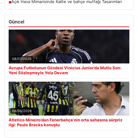
Açık Hava Mimarisinde Kalite ve bahçe mutfağı Tasarımları
■
Güncel
08/07/2026
Avrupa Futbolunun Gözdesi Vinicius Junior’da Mutlu Son:
Yeni Sözleşmeyle Yola Devam
08/06/2026
Atletico Mineiro’dan Fenerbahçe’nin orta sahasına sürpriz
ilgi: Paulo Bracks konuştu