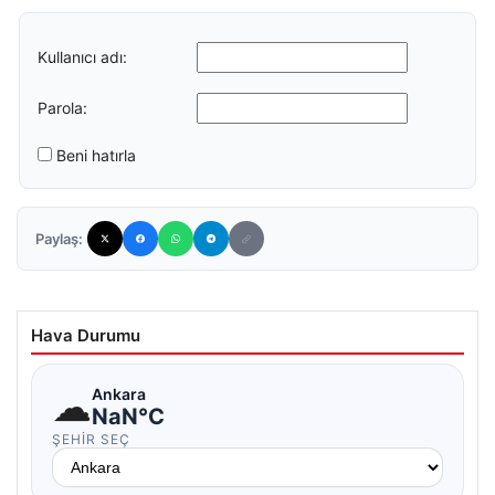
Kullanıcı adı:
Parola:
Beni hatırla
Paylaş:
Hava Durumu
☁
Ankara
NaN°C
ŞEHIR SEÇ