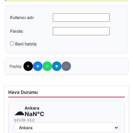
Kullanıcı adı:
Parola:
Beni hatırla
Paylaş:
Hava Durumu
☁
Ankara
NaN°C
ŞEHIR SEÇ