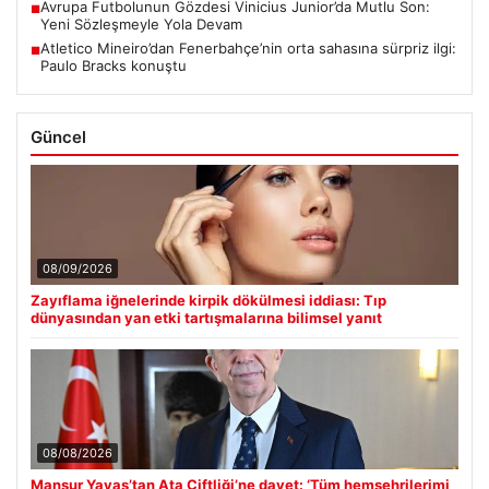
Avrupa Futbolunun Gözdesi Vinicius Junior’da Mutlu Son:
■
Yeni Sözleşmeyle Yola Devam
Atletico Mineiro’dan Fenerbahçe’nin orta sahasına sürpriz ilgi:
■
Paulo Bracks konuştu
Güncel
08/09/2026
Zayıflama iğnelerinde kirpik dökülmesi iddiası: Tıp
dünyasından yan etki tartışmalarına bilimsel yanıt
08/08/2026
Mansur Yavaş’tan Ata Çiftliği’ne davet: ‘Tüm hemşehrilerimi