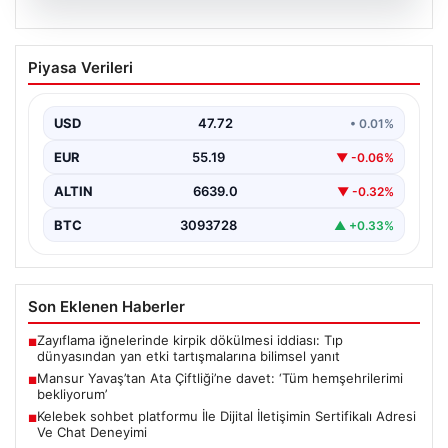
08.08.2026
Mansur Yavaş’tan Ata Çiftliği’ne davet:
Piyasa Verileri
‘Tüm hemşehrilerimi bekliyorum’
{ "title": "Mansur Yavaş’tan Ata Çiftliği’ne Davet:
Ankaralılara Doğa ve Üretimle Buluşma Çağrısı",
USD
47.72
• 0.01%
"content":…
EUR
55.19
▼ -0.06%
ALTIN
6639.0
▼ -0.32%
BTC
3093728
▲ +0.33%
Son Eklenen Haberler
Zayıflama iğnelerinde kirpik dökülmesi iddiası: Tıp
■
dünyasından yan etki tartışmalarına bilimsel yanıt
Mansur Yavaş’tan Ata Çiftliği’ne davet: ‘Tüm hemşehrilerimi
■
bekliyorum’
Kelebek sohbet platformu İle Dijital İletişimin Sertifikalı Adresi
■
Ve Chat Deneyimi