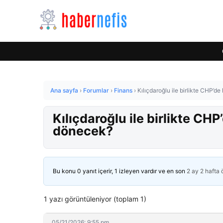
Ana sayfa
›
Forumlar
›
Finans
›
Kılıçdaroğlu ile birlikte CHP’d
Kılıçdaroğlu ile birlikte CH
dönecek?
Bu konu 0 yanıt içerir, 1 izleyen vardır ve en son
2 ay 2 hafta
1 yazı görüntüleniyor (toplam 1)
05/21/2026: 9:55 pm