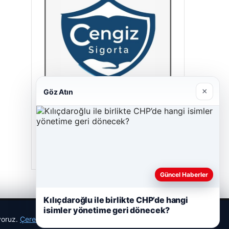
×
Göz Atın
Hastaş Beton
05/26/2026
Güncel Haberler
Kılıçdaroğlu ile birlikte CHP’de hangi
isimler yönetime geri dönecek?
ıyoruz.
Çerez Politikamız
Reddet
Kabul Et