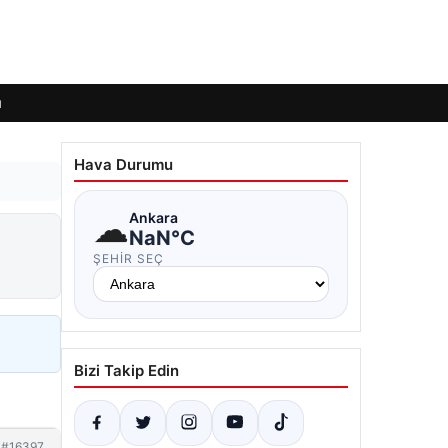
ı
Hava Durumu
☁
Ankara
NaN°C
ŞEHIR SEÇ
Bizi Takip Edin
#16397