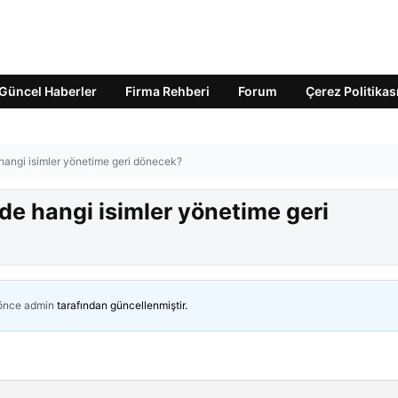
Güncel Haberler
Firma Rehberi
Forum
Çerez Politikas
e hangi isimler yönetime geri dönecek?
P’de hangi isimler yönetime geri
 önce
admin
tarafından güncellenmiştir.