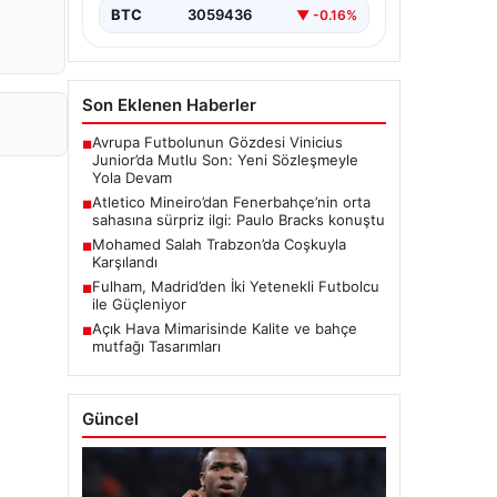
BTC
3059436
▼ -0.16%
Son Eklenen Haberler
Avrupa Futbolunun Gözdesi Vinicius
■
Junior’da Mutlu Son: Yeni Sözleşmeyle
Yola Devam
Atletico Mineiro’dan Fenerbahçe’nin orta
■
sahasına sürpriz ilgi: Paulo Bracks konuştu
Mohamed Salah Trabzon’da Coşkuyla
■
Karşılandı
Fulham, Madrid’den İki Yetenekli Futbolcu
■
ile Güçleniyor
Açık Hava Mimarisinde Kalite ve bahçe
■
mutfağı Tasarımları
Güncel