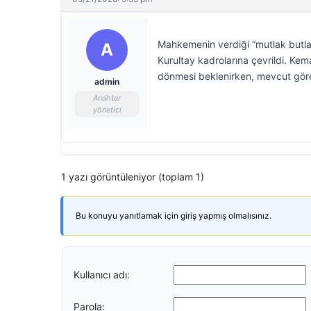
Mahkemenin verdiği “mutlak butlan
A
Kurultay kadrolarına çevrildi. Kema
dönmesi beklenirken, mevcut görevl
admin
Anahtar
yönetici
1 yazı görüntüleniyor (toplam 1)
Bu konuyu yanıtlamak için giriş yapmış olmalısınız.
Kullanıcı adı:
Parola: