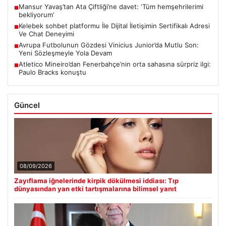
Mansur Yavaş’tan Ata Çiftliği’ne davet: ‘Tüm hemşehrilerimi
■
bekliyorum’
Kelebek sohbet platformu İle Dijital İletişimin Sertifikalı Adresi
■
Ve Chat Deneyimi
Avrupa Futbolunun Gözdesi Vinicius Junior’da Mutlu Son:
■
Yeni Sözleşmeyle Yola Devam
Atletico Mineiro’dan Fenerbahçe’nin orta sahasına sürpriz ilgi:
■
Paulo Bracks konuştu
Güncel
08/09/2026
Zayıflama iğnelerinde kirpik dökülmesi iddiası: Tıp
dünyasından yan etki tartışmalarına bilimsel yanıt