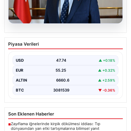
08.08.2026
Mansur Yavaş’tan Ata Çiftliği’ne davet:
Piyasa Verileri
‘Tüm hemşehrilerimi bekliyorum’
{ "title": "Mansur Yavaş’tan Ata Çiftliği’ne Davet:
Ankaralılara Doğa ve Üretimle Buluşma Çağrısı",
USD
47.74
▲ +0.18%
"content":…
EUR
55.25
▲ +0.32%
ALTIN
6660.6
▲ +2.59%
BTC
3081539
▼ -0.36%
Son Eklenen Haberler
Zayıflama iğnelerinde kirpik dökülmesi iddiası: Tıp
■
dünyasından yan etki tartışmalarına bilimsel yanıt