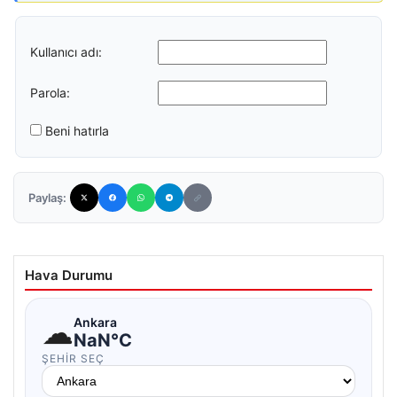
Kullanıcı adı:
Parola:
Beni hatırla
Paylaş:
Hava Durumu
☁
Ankara
NaN°C
ŞEHIR SEÇ