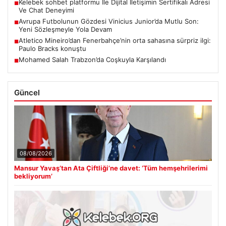
Kelebek sohbet platformu İle Dijital İletişimin Sertifikalı Adresi
■
Ve Chat Deneyimi
Avrupa Futbolunun Gözdesi Vinicius Junior’da Mutlu Son:
■
Yeni Sözleşmeyle Yola Devam
Atletico Mineiro’dan Fenerbahçe’nin orta sahasına sürpriz ilgi:
■
Paulo Bracks konuştu
Mohamed Salah Trabzon’da Coşkuyla Karşılandı
■
Güncel
08/08/2026
Mansur Yavaş’tan Ata Çiftliği’ne davet: ‘Tüm hemşehrilerimi
bekliyorum’