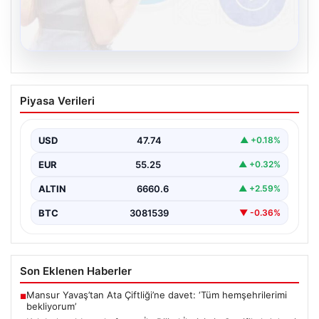
08.08.2026
Kelebek sohbet platformu İle Dijital
Piyasa Verileri
İletişimin Sertifikalı Adresi Ve Chat
Deneyimi
USD
47.74
▲ +0.18%
Sanal ortamında kullanıcıların güvenli bir biçimde iletişim
oluşturması ciddi bir önem ifade etmektedir. Güncel…
EUR
55.25
▲ +0.32%
ALTIN
6660.6
▲ +2.59%
BTC
3081539
▼ -0.36%
Son Eklenen Haberler
Mansur Yavaş’tan Ata Çiftliği’ne davet: ‘Tüm hemşehrilerimi
■
bekliyorum’