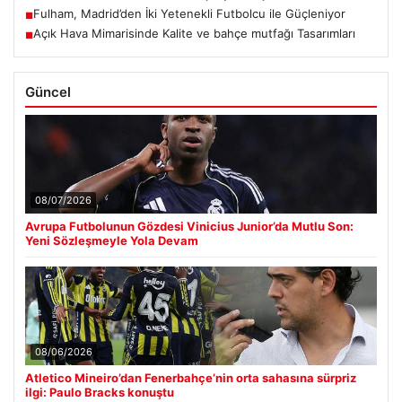
Fulham, Madrid’den İki Yetenekli Futbolcu ile Güçleniyor
■
Açık Hava Mimarisinde Kalite ve bahçe mutfağı Tasarımları
■
Güncel
08/07/2026
Avrupa Futbolunun Gözdesi Vinicius Junior’da Mutlu Son:
Yeni Sözleşmeyle Yola Devam
08/06/2026
Atletico Mineiro’dan Fenerbahçe’nin orta sahasına sürpriz
ilgi: Paulo Bracks konuştu