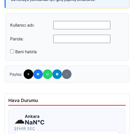
Kullanıcı adı:
Parola:
Beni hatırla
Paylaş:
Hava Durumu
☁
Ankara
NaN°C
ŞEHIR SEÇ