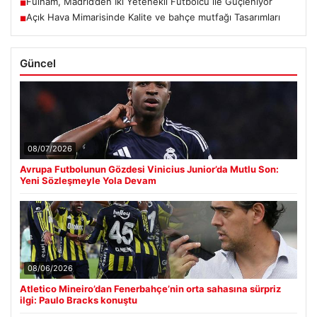
Fulham, Madrid’den İki Yetenekli Futbolcu ile Güçleniyor
■
Açık Hava Mimarisinde Kalite ve bahçe mutfağı Tasarımları
■
Güncel
08/07/2026
Avrupa Futbolunun Gözdesi Vinicius Junior’da Mutlu Son:
Yeni Sözleşmeyle Yola Devam
08/06/2026
Atletico Mineiro’dan Fenerbahçe’nin orta sahasına sürpriz
ilgi: Paulo Bracks konuştu