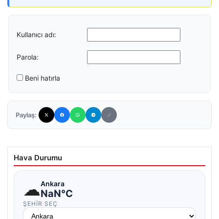
Kullanıcı adı:
Parola:
Beni hatırla
Paylaş:
Hava Durumu
☁
Ankara
NaN°C
ŞEHIR SEÇ