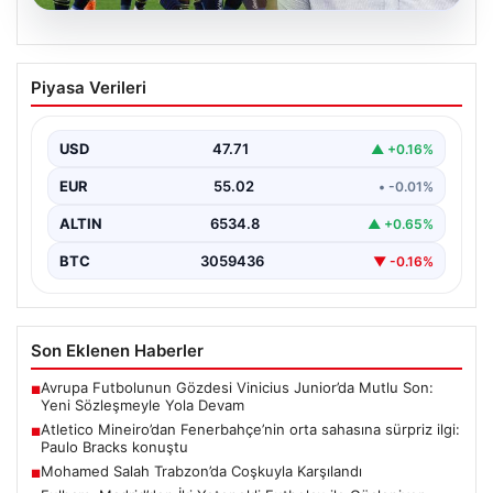
06.08.2026
Atletico Mineiro’dan Fenerbahçe’nin
Piyasa Verileri
orta sahasına sürpriz ilgi: Paulo Bracks
konuştu
USD
47.71
▲ +0.16%
Atletico Mineiro cephesinden Fenerbahçe'nin orta saha
oyuncusu Fred için dikkat çeken bir hamle geldi.…
EUR
55.02
• -0.01%
ALTIN
6534.8
▲ +0.65%
BTC
3059436
▼ -0.16%
Son Eklenen Haberler
Avrupa Futbolunun Gözdesi Vinicius Junior’da Mutlu Son:
■
Yeni Sözleşmeyle Yola Devam
Atletico Mineiro’dan Fenerbahçe’nin orta sahasına sürpriz ilgi:
■
Paulo Bracks konuştu
Mohamed Salah Trabzon’da Coşkuyla Karşılandı
■