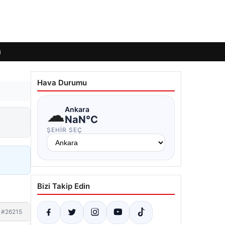
ı
Hava Durumu
☁
Ankara
NaN°C
ŞEHIR SEÇ
Bizi Takip Edin
#26215