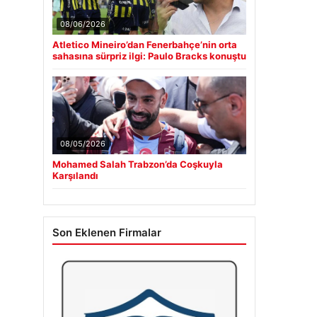
08/06/2026
Atletico Mineiro’dan Fenerbahçe’nin orta
sahasına sürpriz ilgi: Paulo Bracks konuştu
08/05/2026
Mohamed Salah Trabzon’da Coşkuyla
Karşılandı
Son Eklenen Firmalar