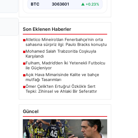
BTC
3063601
▲ +0.23%
Son Eklenen Haberler
Atletico Mineiro’dan Fenerbahçe’nin orta
■
sahasına sürpriz ilgi: Paulo Bracks konuştu
Mohamed Salah Trabzon’da Coşkuyla
■
Karşılandı
Fulham, Madrid’den İki Yetenekli Futbolcu
■
ile Güçleniyor
Açık Hava Mimarisinde Kalite ve bahçe
■
mutfağı Tasarımları
Ömer Çelik’ten Ertuğrul Özkök’e Sert
■
Tepki: Zihinsel ve Ahlaki Bir Seferattır
Güncel