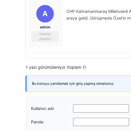
CHP Kahramanmaraş Milletvekili Al
A
araya geldi. Görüşmede Özel’in mesaj
admin
Anahtar
yönetici
1 yazı görüntüleniyor (toplam 1)
Bu konuyu yanıtlamak için giriş yapmış olmalısınız.
Kullanıcı adı:
Parola: