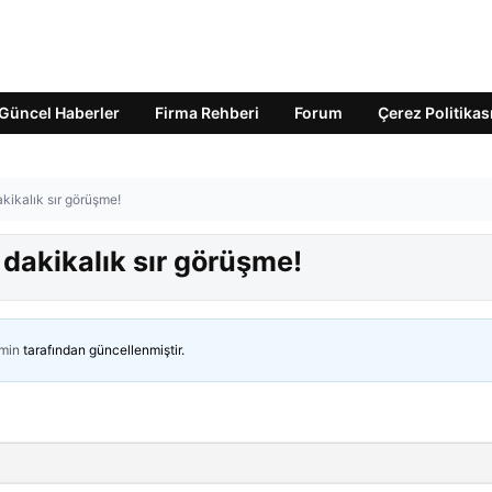
Güncel Haberler
Firma Rehberi
Forum
Çerez Politikas
akikalık sır görüşme!
 dakikalık sır görüşme!
min
tarafından güncellenmiştir.