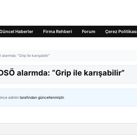
Güncel Haberler
Firma Rehberi
Forum
Çerez Politikas
alarmda: “Grip ile karışabilir”
DSÖ alarmda: “Grip ile karışabilir”
 önce
admin
tarafından güncellenmiştir.