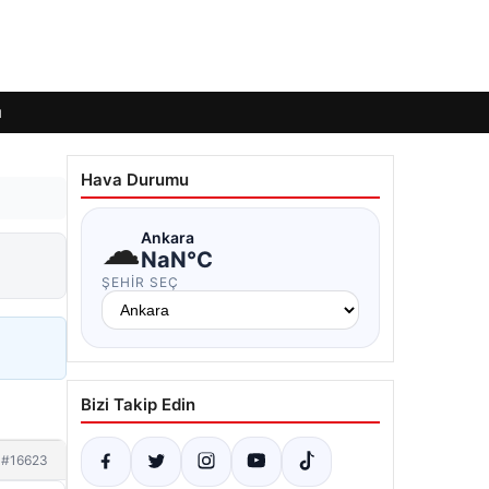
ı
Hava Durumu
☁
Ankara
NaN°C
ŞEHIR SEÇ
Bizi Takip Edin
#16623