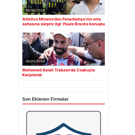
08/06/2026
Atletico Mineiro’dan Fenerbahçe’nin orta
sahasına sürpriz ilgi: Paulo Bracks konuştu
08/05/2026
Mohamed Salah Trabzon’da Coşkuyla
Karşılandı
Son Eklenen Firmalar