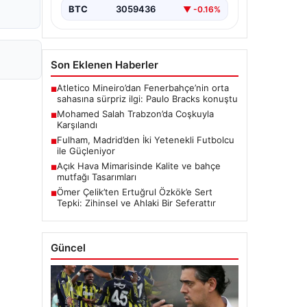
BTC
3059436
▼ -0.16%
Son Eklenen Haberler
Atletico Mineiro’dan Fenerbahçe’nin orta
■
sahasına sürpriz ilgi: Paulo Bracks konuştu
Mohamed Salah Trabzon’da Coşkuyla
■
Karşılandı
Fulham, Madrid’den İki Yetenekli Futbolcu
■
ile Güçleniyor
Açık Hava Mimarisinde Kalite ve bahçe
■
mutfağı Tasarımları
Ömer Çelik’ten Ertuğrul Özkök’e Sert
■
Tepki: Zihinsel ve Ahlaki Bir Seferattır
Güncel