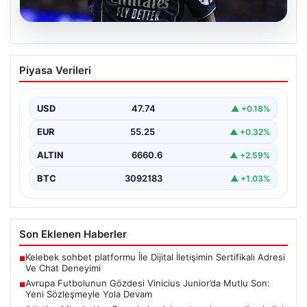
07.08.2026
Avrupa Futbolunun Gözdesi Vinicius
Piyasa Verileri
Junior’da Mutlu Son: Yeni Sözleşmeyle
Yola Devam
USD
47.74
▲ +0.18%
Avrupa futbol arenasında büyük yankı uyandıran
gelişme, Brezilyalı yetenek Vinicius Junior'un
EUR
55.25
▲ +0.32%
kariyerinde yeni bir…
ALTIN
6660.6
▲ +2.59%
BTC
3092183
▲ +1.03%
Son Eklenen Haberler
Kelebek sohbet platformu İle Dijital İletişimin Sertifikalı Adresi
■
Ve Chat Deneyimi
Avrupa Futbolunun Gözdesi Vinicius Junior’da Mutlu Son:
■
Yeni Sözleşmeyle Yola Devam