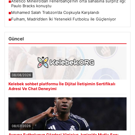
Atletico Mineiro’dan Fenerbahçe’nin orta sahasına sürpriz ilgi:
■
Paulo Bracks konuştu
Mohamed Salah Trabzon’da Coşkuyla Karşılandı
■
Fulham, Madrid’den İki Yetenekli Futbolcu ile Güçleniyor
■
Güncel
08/08/2026
Kelebek sohbet platformu İle Dijital İletişimin Sertifikalı
Adresi Ve Chat Deneyimi
08/07/2026
Avrupa Futbolunun Gözdesi Vinicius Junior’da Mutlu Son: