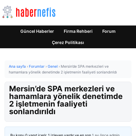
Güncel Haberler
Firma Rehberi
Forum
Çerez Politikası
Ana sayfa
›
Forumlar
›
Genel
›
Mersin’de SPA merkezleri ve
hamamlara yönelik denetimde 2 işletmenin faaliyeti sonlandırıldı
Mersin’de SPA merkezleri ve
hamamlara yönelik denetimde
2 işletmenin faaliyeti
sonlandırıldı
Bu konu 0 yanıt içerir, 1 izleyen vardır ve en son
1 ay önce
admin