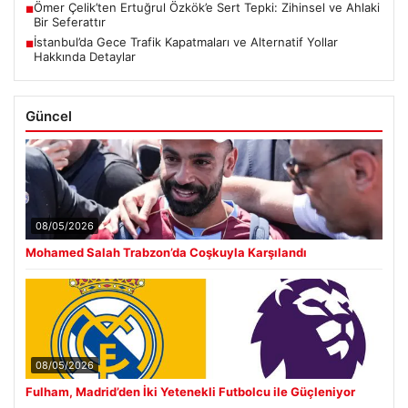
Ömer Çelik’ten Ertuğrul Özkök’e Sert Tepki: Zihinsel ve Ahlaki
■
Bir Seferattır
İstanbul’da Gece Trafik Kapatmaları ve Alternatif Yollar
■
Hakkında Detaylar
Güncel
08/05/2026
Mohamed Salah Trabzon’da Coşkuyla Karşılandı
08/05/2026
Fulham, Madrid’den İki Yetenekli Futbolcu ile Güçleniyor