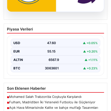
05.08.2026
Fulham, Madrid’den İki Yetenekli
Piyasa Verileri
Futbolcu ile Güçleniyor
İngiltere Premier Lig takımlarından Fulham, yaz transfer
döneminde önemli bir hamle yaparak İspanya'nın
USD
47.60
▲ +0.05%
köklü…
EUR
55.15
▲ +0.20%
ALTIN
6567.9
▲ +1.11%
BTC
3063601
▲ +0.23%
Son Eklenen Haberler
Mohamed Salah Trabzon’da Coşkuyla Karşılandı
■
Fulham, Madrid’den İki Yetenekli Futbolcu ile Güçleniyor
■
Açık Hava Mimarisinde Kalite ve bahçe mutfağı Tasarımları
■