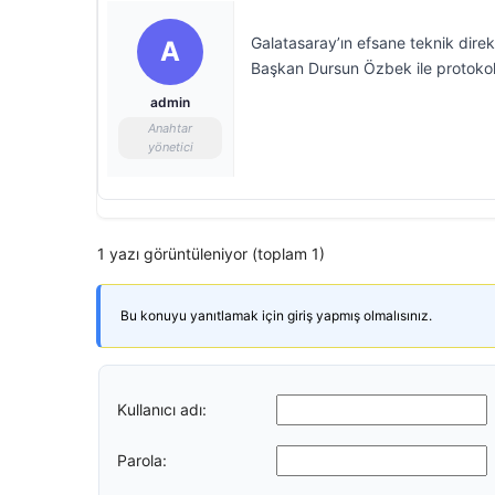
Galatasaray’ın efsane teknik dir
A
Başkan Dursun Özbek ile protokold
admin
Anahtar
yönetici
1 yazı görüntüleniyor (toplam 1)
Bu konuyu yanıtlamak için giriş yapmış olmalısınız.
Kullanıcı adı:
Parola: