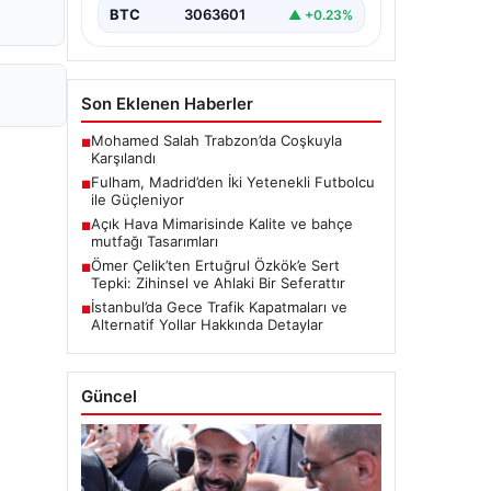
BTC
3063601
▲ +0.23%
Son Eklenen Haberler
Mohamed Salah Trabzon’da Coşkuyla
■
Karşılandı
Fulham, Madrid’den İki Yetenekli Futbolcu
■
ile Güçleniyor
Açık Hava Mimarisinde Kalite ve bahçe
■
mutfağı Tasarımları
Ömer Çelik’ten Ertuğrul Özkök’e Sert
■
Tepki: Zihinsel ve Ahlaki Bir Seferattır
İstanbul’da Gece Trafik Kapatmaları ve
■
Alternatif Yollar Hakkında Detaylar
Güncel