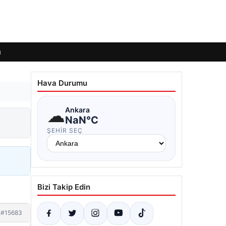
ı
Hava Durumu
☁
Ankara
NaN°C
ŞEHIR SEÇ
Bizi Takip Edin
#15683