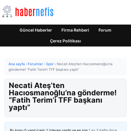
Güncel Haberler
Firma Rehberi
Forum
Çerez Politikası
Ana sayfa
›
Forumlar
›
Spor
›
Necati Ateş’ten Hacıosmanoğlu’na
gönderme! “Fatih Terim’i TFF başkanı yaptı”
Necati Ateş’ten
Hacıosmanoğlu’na gönderme!
“Fatih Terim’i TFF başkanı
yaptı”
Bu konu 0 yanıt içerir, 1 izleyen vardır ve en son
1 ay 3 hafta önce