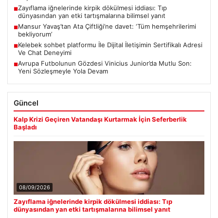
Zayıflama iğnelerinde kirpik dökülmesi iddiası: Tıp
■
dünyasından yan etki tartışmalarına bilimsel yanıt
Mansur Yavaş’tan Ata Çiftliği’ne davet: ‘Tüm hemşehrilerimi
■
bekliyorum’
Kelebek sohbet platformu İle Dijital İletişimin Sertifikalı Adresi
■
Ve Chat Deneyimi
Avrupa Futbolunun Gözdesi Vinicius Junior’da Mutlu Son:
■
Yeni Sözleşmeyle Yola Devam
Güncel
Kalp Krizi Geçiren Vatandaşı Kurtarmak İçin Seferberlik
Başladı
08/09/2026
Zayıflama iğnelerinde kirpik dökülmesi iddiası: Tıp
dünyasından yan etki tartışmalarına bilimsel yanıt