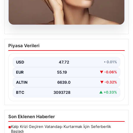
09.08.2026
Zayıflama iğnelerinde kirpik dökülmesi
Piyasa Verileri
iddiası: Tıp dünyasından yan etki
tartışmalarına bilimsel yanıt
USD
47.72
• 0.01%
{ "title": "Zayıflama iğnelerinde kirpik dökülmesi iddiası:
Tıp dünyasından yan etki tartışmalarına bilimsel yanıt",…
EUR
55.19
▼ -0.06%
ALTIN
6639.0
▼ -0.32%
BTC
3093728
▲ +0.33%
Son Eklenen Haberler
Kalp Krizi Geçiren Vatandaşı Kurtarmak İçin Seferberlik
■
Başladı