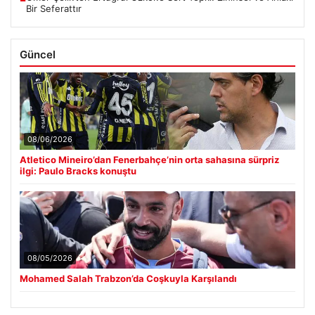
Bir Seferattır
Güncel
08/06/2026
Atletico Mineiro’dan Fenerbahçe’nin orta sahasına sürpriz
ilgi: Paulo Bracks konuştu
08/05/2026
Mohamed Salah Trabzon’da Coşkuyla Karşılandı