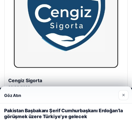
Cengiz Sigorta
06/23/2026
×
Göz Atın
Web sitemizi nasıl kullandığınızı daha iyi anlayabilmek,
deneyiminizi kişiselleştirmek ve geliştirmek amacıyla çerezler
kullanıyoruz.
Çerez Politikamız
Pakistan Başbakanı Şerif Cumhurbaşkanı Erdoğan’la
görüşmek üzere Türkiye’ye gelecek
Reddet
Kabul Et