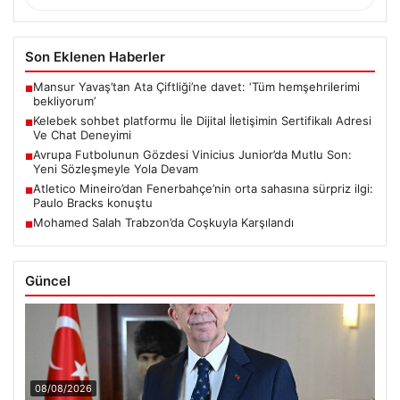
Son Eklenen Haberler
Mansur Yavaş’tan Ata Çiftliği’ne davet: ‘Tüm hemşehrilerimi
■
bekliyorum’
Kelebek sohbet platformu İle Dijital İletişimin Sertifikalı Adresi
■
Ve Chat Deneyimi
Avrupa Futbolunun Gözdesi Vinicius Junior’da Mutlu Son:
■
Yeni Sözleşmeyle Yola Devam
Atletico Mineiro’dan Fenerbahçe’nin orta sahasına sürpriz ilgi:
■
Paulo Bracks konuştu
Mohamed Salah Trabzon’da Coşkuyla Karşılandı
■
Güncel
08/08/2026