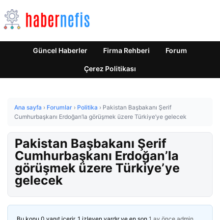
Güncel Haberler
Firma Rehberi
Forum
Çerez Politikası
Ana sayfa
›
Forumlar
›
Politika
›
Pakistan Başbakanı Şerif
Cumhurbaşkanı Erdoğan’la görüşmek üzere Türkiye’ye gelecek
Pakistan Başbakanı Şerif
Cumhurbaşkanı Erdoğan’la
görüşmek üzere Türkiye’ye
gelecek
Bu konu 0 yanıt içerir, 1 izleyen vardır ve en son
1 ay önce
admin