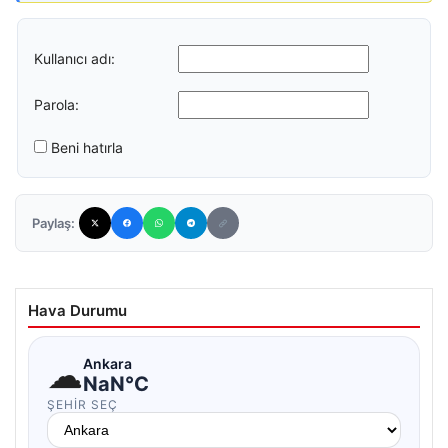
Kullanıcı adı:
Parola:
Beni hatırla
Paylaş:
Hava Durumu
☁
Ankara
NaN°C
ŞEHIR SEÇ