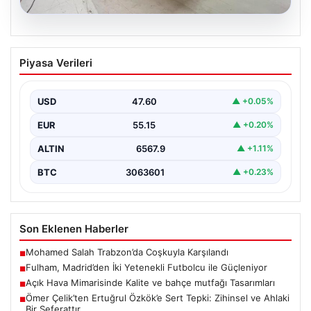
04.08.2026
Açık Hava Mimarisinde Kalite ve bahçe
Piyasa Verileri
mutfağı Tasarımları
Günümüzde açık hava sosyal alanlar, villaların en
değerli alanlarından biri haline gelmiştir. Doğayla
USD
47.60
▲ +0.05%
uyumlu…
EUR
55.15
▲ +0.20%
ALTIN
6567.9
▲ +1.11%
BTC
3063601
▲ +0.23%
Son Eklenen Haberler
Mohamed Salah Trabzon’da Coşkuyla Karşılandı
■
Fulham, Madrid’den İki Yetenekli Futbolcu ile Güçleniyor
■
Açık Hava Mimarisinde Kalite ve bahçe mutfağı Tasarımları
■
Ömer Çelik’ten Ertuğrul Özkök’e Sert Tepki: Zihinsel ve Ahlaki
■
Bir Seferattır