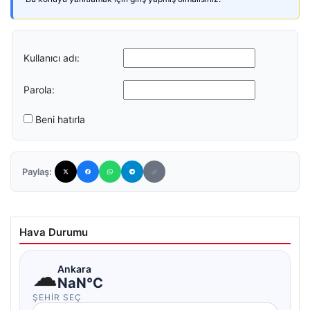
Kullanıcı adı:
Parola:
Beni hatırla
Paylaş:
Hava Durumu
☁
Ankara
NaN°C
ŞEHIR SEÇ