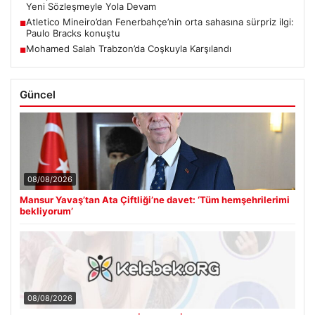
Yeni Sözleşmeyle Yola Devam
Atletico Mineiro’dan Fenerbahçe’nin orta sahasına sürpriz ilgi:
■
Paulo Bracks konuştu
Mohamed Salah Trabzon’da Coşkuyla Karşılandı
■
Güncel
08/08/2026
Mansur Yavaş’tan Ata Çiftliği’ne davet: ‘Tüm hemşehrilerimi
bekliyorum’
08/08/2026