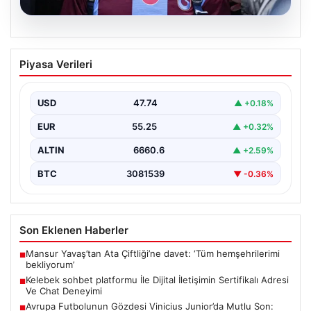
05.08.2026
Mohamed Salah Trabzon’da Coşkuyla
Piyasa Verileri
Karşılandı
Trabzonspor'un yeni transferi Mohamed Salah, yoğun
ilgi ve büyük heyecan eşliğinde Trabzon'a geldi.
USD
47.74
▲ +0.18%
Dünyaca…
EUR
55.25
▲ +0.32%
ALTIN
6660.6
▲ +2.59%
BTC
3081539
▼ -0.36%
Son Eklenen Haberler
Mansur Yavaş’tan Ata Çiftliği’ne davet: ‘Tüm hemşehrilerimi
■
bekliyorum’
Kelebek sohbet platformu İle Dijital İletişimin Sertifikalı Adresi
■
Ve Chat Deneyimi
Avrupa Futbolunun Gözdesi Vinicius Junior’da Mutlu Son:
■