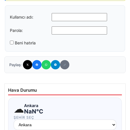
Kullanıcı adı:
Parola:
Beni hatırla
Paylaş:
Hava Durumu
☁
Ankara
NaN°C
ŞEHIR SEÇ