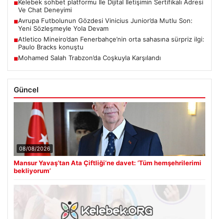
Kelebek sohbet platformu İle Dijital İletişimin Sertifikalı Adresi
■
Ve Chat Deneyimi
Avrupa Futbolunun Gözdesi Vinicius Junior’da Mutlu Son:
■
Yeni Sözleşmeyle Yola Devam
Atletico Mineiro’dan Fenerbahçe’nin orta sahasına sürpriz ilgi:
■
Paulo Bracks konuştu
Mohamed Salah Trabzon’da Coşkuyla Karşılandı
■
Güncel
08/08/2026
Mansur Yavaş’tan Ata Çiftliği’ne davet: ‘Tüm hemşehrilerimi
bekliyorum’