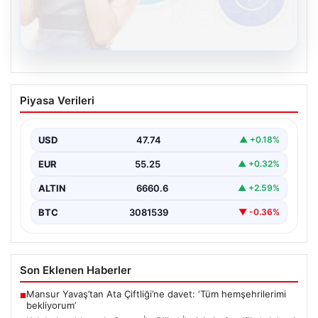
08.08.2026
Kelebek sohbet platformu İle Dijital
Piyasa Verileri
İletişimin Sertifikalı Adresi Ve Chat
Deneyimi
USD
47.74
▲ +0.18%
Sanal ortamında kullanıcıların güvenli bir biçimde iletişim
oluşturması ciddi bir önem ifade etmektedir. Güncel…
EUR
55.25
▲ +0.32%
ALTIN
6660.6
▲ +2.59%
BTC
3081539
▼ -0.36%
Son Eklenen Haberler
Mansur Yavaş’tan Ata Çiftliği’ne davet: ‘Tüm hemşehrilerimi
■
bekliyorum’