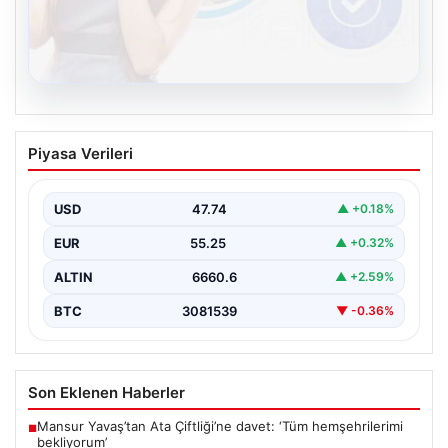
08.08.2026
Kelebek sohbet platformu İle Dijital
Piyasa Verileri
İletişimin Sertifikalı Adresi Ve Chat
Deneyimi
USD
47.74
▲ +0.18%
Sanal ortamında kullanıcıların güvenli bir biçimde iletişim
oluşturması ciddi bir önem ifade etmektedir. Güncel…
EUR
55.25
▲ +0.32%
ALTIN
6660.6
▲ +2.59%
BTC
3081539
▼ -0.36%
Son Eklenen Haberler
Mansur Yavaş’tan Ata Çiftliği’ne davet: ‘Tüm hemşehrilerimi
■
bekliyorum’