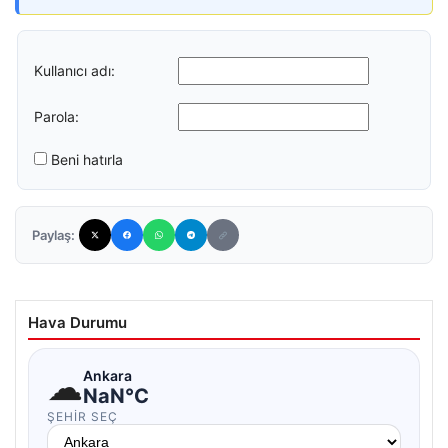
Kullanıcı adı:
Parola:
Beni hatırla
Paylaş:
Hava Durumu
☁
Ankara
NaN°C
ŞEHIR SEÇ