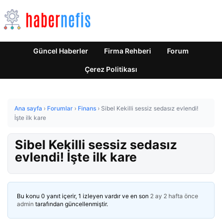
Güncel Haberler
Firma Rehberi
Forum
Çerez Politikası
Ana sayfa
›
Forumlar
›
Finans
›
Sibel Kekilli sessiz sedasız evlendi!
İşte ilk kare
Sibel Kekilli sessiz sedasız
evlendi! İşte ilk kare
Bu konu 0 yanıt içerir, 1 izleyen vardır ve en son
2 ay 2 hafta önce
admin
tarafından güncellenmiştir.