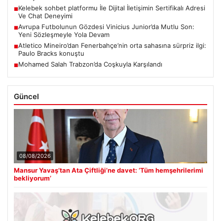
Kelebek sohbet platformu İle Dijital İletişimin Sertifikalı Adresi
■
Ve Chat Deneyimi
Avrupa Futbolunun Gözdesi Vinicius Junior’da Mutlu Son:
■
Yeni Sözleşmeyle Yola Devam
Atletico Mineiro’dan Fenerbahçe’nin orta sahasına sürpriz ilgi:
■
Paulo Bracks konuştu
Mohamed Salah Trabzon’da Coşkuyla Karşılandı
■
Güncel
08/08/2026
Mansur Yavaş’tan Ata Çiftliği’ne davet: ‘Tüm hemşehrilerimi
bekliyorum’