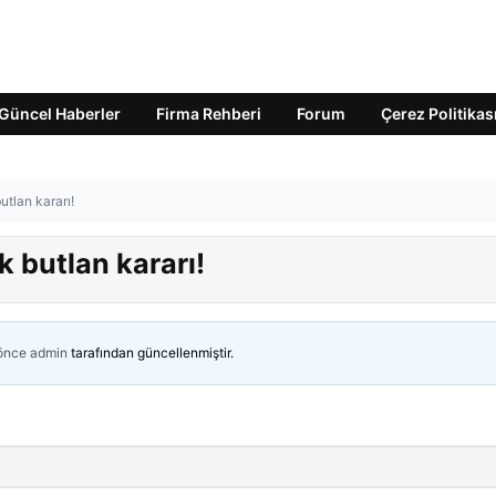
Güncel Haberler
Firma Rehberi
Forum
Çerez Politikas
utlan kararı!
k butlan kararı!
 önce
admin
tarafından güncellenmiştir.