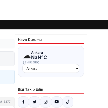
ı
Hava Durumu
☁
Ankara
NaN°C
ŞEHIR SEÇ
Bizi Takip Edin
#16377