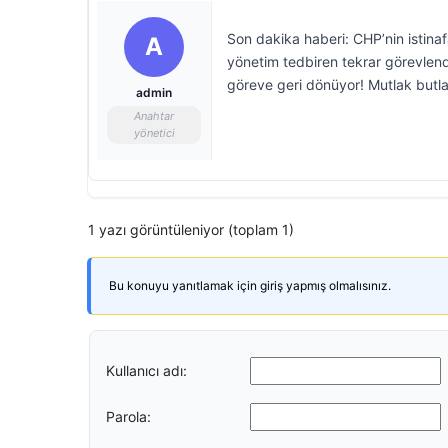
Son dakika haberi: CHP’nin istinafa
A
yönetim tedbiren tekrar görevlendi
göreve geri dönüyor! Mutlak butla
admin
Anahtar
yönetici
1 yazı görüntüleniyor (toplam 1)
Bu konuyu yanıtlamak için giriş yapmış olmalısınız.
Kullanıcı adı:
Parola: