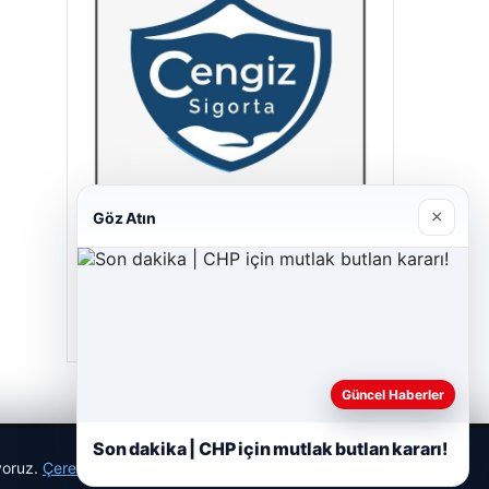
×
Göz Atın
Hastaş Beton
05/26/2026
Güncel Haberler
Son dakika | CHP için mutlak butlan kararı!
ıyoruz.
Çerez Politikamız
Reddet
Kabul Et