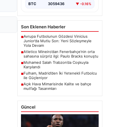
BTC
3059436
▼ -0.16%
Son Eklenen Haberler
Avrupa Futbolunun Gözdesi Vinicius
■
Junior’da Mutlu Son: Yeni Sözleşmeyle
Yola Devam
Atletico Mineiro’dan Fenerbahçe’nin orta
■
sahasına sürpriz ilgi: Paulo Bracks konuştu
Mohamed Salah Trabzon’da Coşkuyla
■
Karşılandı
Fulham, Madrid’den İki Yetenekli Futbolcu
■
ile Güçleniyor
Açık Hava Mimarisinde Kalite ve bahçe
■
mutfağı Tasarımları
Güncel