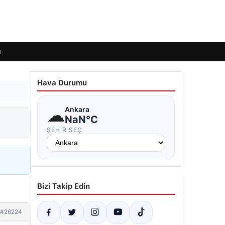
ı
Hava Durumu
☁
Ankara
NaN°C
ŞEHIR SEÇ
Bizi Takip Edin
#26224