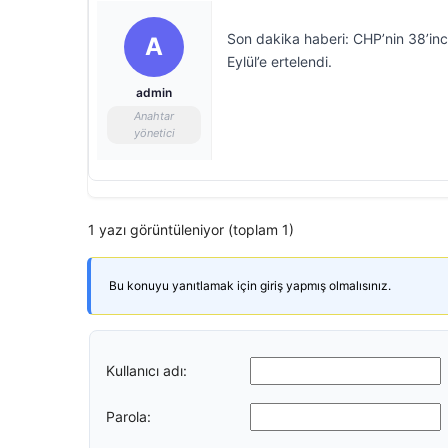
Son dakika haberi: CHP’nin 38’inci
A
Eylül’e ertelendi.
admin
Anahtar
yönetici
1 yazı görüntüleniyor (toplam 1)
Bu konuyu yanıtlamak için giriş yapmış olmalısınız.
Kullanıcı adı:
Parola: