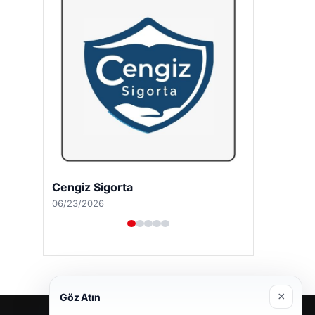
Cengiz Sigorta
06/23/2026
×
Göz Atın