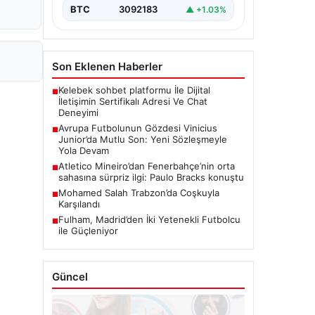
BTC
3092183
▲ +1.03%
Son Eklenen Haberler
Kelebek sohbet platformu İle Dijital
■
İletişimin Sertifikalı Adresi Ve Chat
Deneyimi
Avrupa Futbolunun Gözdesi Vinicius
■
Junior’da Mutlu Son: Yeni Sözleşmeyle
Yola Devam
Atletico Mineiro’dan Fenerbahçe’nin orta
■
sahasına sürpriz ilgi: Paulo Bracks konuştu
Mohamed Salah Trabzon’da Coşkuyla
■
Karşılandı
Fulham, Madrid’den İki Yetenekli Futbolcu
■
ile Güçleniyor
Güncel