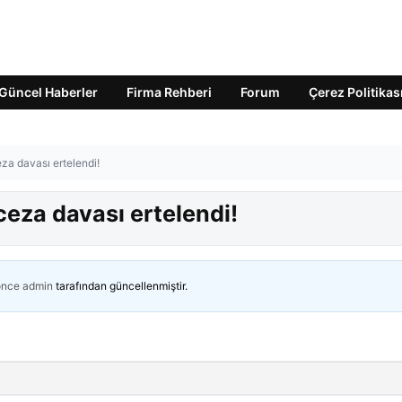
Güncel Haberler
Firma Rehberi
Forum
Çerez Politikas
za davası ertelendi!
ceza davası ertelendi!
önce
admin
tarafından güncellenmiştir.