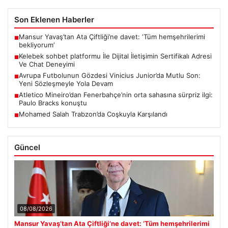
Son Eklenen Haberler
Mansur Yavaş’tan Ata Çiftliği’ne davet: ‘Tüm hemşehrilerimi
■
bekliyorum’
Kelebek sohbet platformu İle Dijital İletişimin Sertifikalı Adresi
■
Ve Chat Deneyimi
Avrupa Futbolunun Gözdesi Vinicius Junior’da Mutlu Son:
■
Yeni Sözleşmeyle Yola Devam
Atletico Mineiro’dan Fenerbahçe’nin orta sahasına sürpriz ilgi:
■
Paulo Bracks konuştu
Mohamed Salah Trabzon’da Coşkuyla Karşılandı
■
Güncel
08/08/2026
Mansur Yavaş’tan Ata Çiftliği’ne davet: ‘Tüm hemşehrilerimi