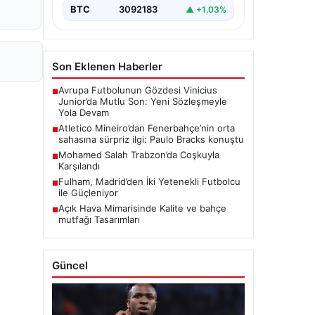
BTC
3092183
▲ +1.03%
Son Eklenen Haberler
Avrupa Futbolunun Gözdesi Vinicius
■
Junior’da Mutlu Son: Yeni Sözleşmeyle
Yola Devam
Atletico Mineiro’dan Fenerbahçe’nin orta
■
sahasına sürpriz ilgi: Paulo Bracks konuştu
Mohamed Salah Trabzon’da Coşkuyla
■
Karşılandı
Fulham, Madrid’den İki Yetenekli Futbolcu
■
ile Güçleniyor
Açık Hava Mimarisinde Kalite ve bahçe
■
mutfağı Tasarımları
Güncel