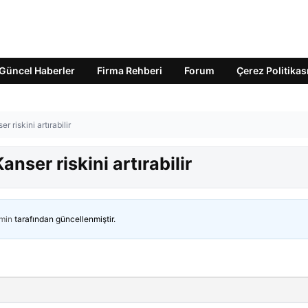
Güncel Haberler
Firma Rehberi
Forum
Çerez Politikas
 riskini artırabilir
nser riskini artırabilir
min
tarafından güncellenmiştir.