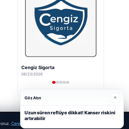
Cengiz Sigorta
06/23/2026
×
Göz Atın
Uzun süren reflüye dikkat! Kanser riskini
artırabilir
ıyoruz.
Çerez Politikamız
Reddet
Kabul Et