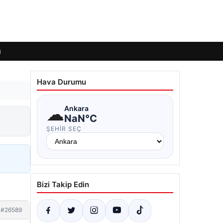
ı
Hava Durumu
☁
Ankara
NaN°C
ŞEHIR SEÇ
Bizi Takip Edin
#26589