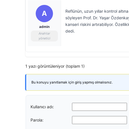
Reflünün, uzun yıllar kontrol altı
A
söyleyen Prof. Dr. Yaşar Özdenk
kanseri riskini artırabiliyor. Özel
admin
dedi.
Anahtar
yönetici
1 yazı görüntüleniyor (toplam 1)
Bu konuyu yanıtlamak için giriş yapmış olmalısınız.
Kullanıcı adı:
Parola: