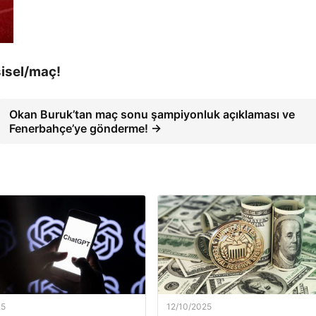
şisel/maç!
Okan Buruk’tan maç sonu şampiyonluk açıklaması ve
Fenerbahçe’ye gönderme! →
25
12/10/2025