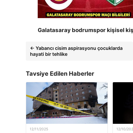
Galatasaray bodrumspor kişisel ki
← Yabancı cisim aspirasyonu çocuklarda
hayati bir tehlike
Tavsiye Edilen Haberler
12/11/2025
12/10/20