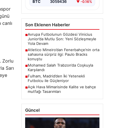
BTC
3059436
▼ -0.16%
aspor
 günü
 canlı
Son Eklenen Haberler
Avrupa Futbolunun Gözdesi Vinicius
■
Junior’da Mutlu Son: Yeni Sözleşmeyle
Yola Devam
Atletico Mineiro’dan Fenerbahçe’nin orta
■
sahasına sürpriz ilgi: Paulo Bracks
konuştu
. Zorlu
Mohamed Salah Trabzon’da Coşkuyla
■
la Sarı
Karşılandı
meye
Fulham, Madrid’den İki Yetenekli
■
Futbolcu ile Güçleniyor
Açık Hava Mimarisinde Kalite ve bahçe
■
mutfağı Tasarımları
Güncel