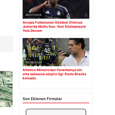
08/07/2026
Avrupa Futbolunun Gözdesi Vinicius
Junior’da Mutlu Son: Yeni Sözleşmeyle
Yola Devam
08/06/2026
Atletico Mineiro’dan Fenerbahçe’nin
orta sahasına sürpriz ilgi: Paulo Bracks
konuştu
Son Eklenen Firmalar