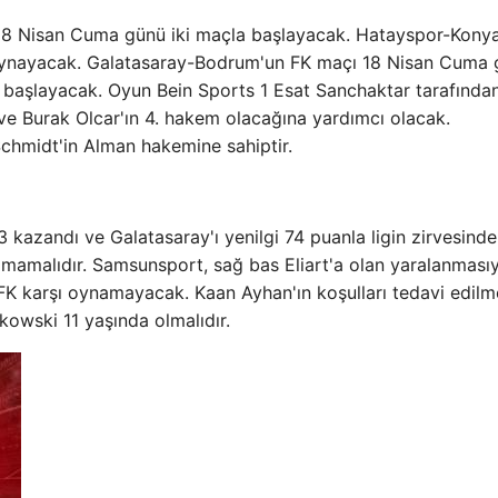
 18 Nisan Cuma günü iki maçla başlayacak. Hatayspor-Kony
 oynayacak. Galatasaray-Bodrum'un FK maçı 18 Nisan Cuma
aşlayacak. Oyun Bein Sports 1 Esat Sanchaktar tarafından
e Burak Olcar'ın 4. hakem olacağına yardımcı olacak.
hmidt'in Alman hakemine sahiptir.
 kazandı ve Galatasaray'ı yenilgi 74 puanla ligin zirvesinde
amalıdır. Samsunsport, sağ bas Eliart'a olan yaralanmasıy
 FK karşı oynamayacak. Kaan Ayhan'ın koşulları tedavi edil
owski 11 yaşında olmalıdır.