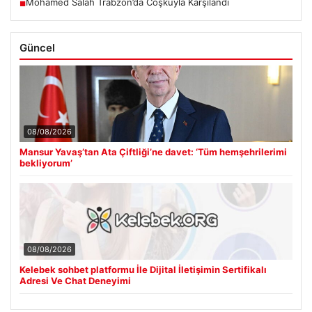
Mohamed Salah Trabzon’da Coşkuyla Karşılandı
■
Güncel
08/08/2026
Mansur Yavaş’tan Ata Çiftliği’ne davet: ‘Tüm hemşehrilerimi
bekliyorum’
08/08/2026
Kelebek sohbet platformu İle Dijital İletişimin Sertifikalı
Adresi Ve Chat Deneyimi