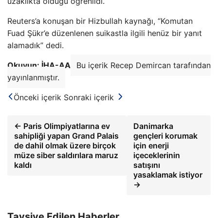
uzaklıkta olduğu öğrenildi.
Reuters’a konuşan bir Hizbullah kaynağı, “Komutan
Fuad Şükr’e düzenlenen suikastla ilgili henüz bir yanıt
alamadık” dedi.
Okuyun: İHA-AA
Bu içerik Recep Demircan tarafından
yayınlanmıştır.
Önceki içerik
Sonraki içerik
← Paris Olimpiyatlarına ev
Danimarka
sahipliği yapan Grand Palais
gençleri korumak
de dahil olmak üzere birçok
için enerji
müze siber saldırılara maruz
içeceklerinin
kaldı
satışını
yasaklamak istiyor
→
Tavsiye Edilen Haberler