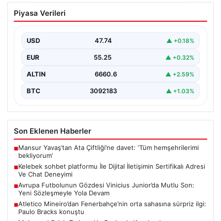
Kelebek sohbet platformu İle Dijital
Piyasa Verileri
İletişimin Sertifikalı Adresi Ve Chat
Deneyimi
USD
47.74
▲ +0.18%
Sanal ortamında kullanıcıların güvenli bir biçimde iletişim
oluşturması ciddi bir önem ifade etmektedir. Güncel…
EUR
55.25
▲ +0.32%
ALTIN
6660.6
▲ +2.59%
BTC
3092183
▲ +1.03%
Son Eklenen Haberler
Mansur Yavaş’tan Ata Çiftliği’ne davet: ‘Tüm hemşehrilerimi
■
bekliyorum’
Kelebek sohbet platformu İle Dijital İletişimin Sertifikalı Adresi
■
Ve Chat Deneyimi
Avrupa Futbolunun Gözdesi Vinicius Junior’da Mutlu Son:
■
Yeni Sözleşmeyle Yola Devam
Atletico Mineiro’dan Fenerbahçe’nin orta sahasına sürpriz ilgi:
■
Paulo Bracks konuştu