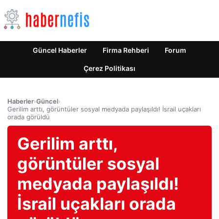
Güncel Haberler
Firma Rehberi
Forum
Çerez Politikası
Haberler
›
Güncel
›
Gerilim arttı, görüntüler sosyal medyada paylaşıldı! İsrail uçakları
orada görüldü
Gerilim arttı,
görüntüler sosyal
medyada paylaşıldı!
İsrail uçakları orada