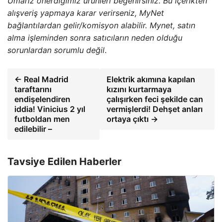
Umarız önerdiğimiz ürünleri beğenirsiniz. Bu içerikten
alışveriş yapmaya karar verirseniz, MyNet
bağlantılardan gelir/komisyon alabilir. Mynet, satın
alma işleminden sonra satıcıların neden olduğu
sorunlardan sorumlu değil
.
← Real Madrid
Elektrik akımına kapılan
taraftarını
kızını kurtarmaya
endişelendiren
çalışırken feci şekilde can
iddia! Vinicius 2 yıl
vermişlerdi! Dehşet anları
futboldan men
ortaya çıktı →
edilebilir –
Tavsiye Edilen Haberler