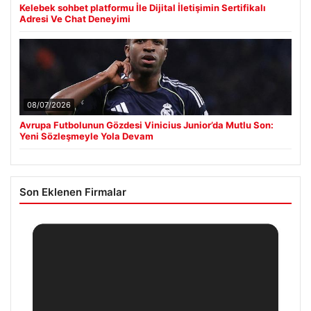
Kelebek sohbet platformu İle Dijital İletişimin Sertifikalı
Adresi Ve Chat Deneyimi
08/07/2026
Avrupa Futbolunun Gözdesi Vinicius Junior’da Mutlu Son:
Yeni Sözleşmeyle Yola Devam
Son Eklenen Firmalar