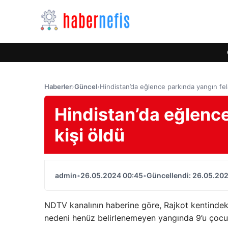
Haberler
›
Güncel
›
Hindistan’da eğlence parkında yangın fela
Hindistan’da eğlence
kişi öldü
admin
•
26.05.2024 00:45
•
Güncellendi: 26.05.20
NDTV kanalının haberine göre, Rajkot kentindeki 
nedeni henüz belirlenemeyen yangında 9’u çocuk 