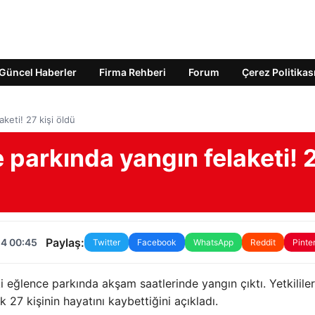
Güncel Haberler
Firma Rehberi
Forum
Çerez Politikas
keti! 27 kişi öldü
 parkında yangın felaketi! 
Paylaş:
24 00:45
Twitter
Facebook
WhatsApp
Reddit
Pinte
eğlence parkında akşam saatlerinde yangın çıktı. Yetkililer
27 kişinin hayatını kaybettiğini açıkladı.