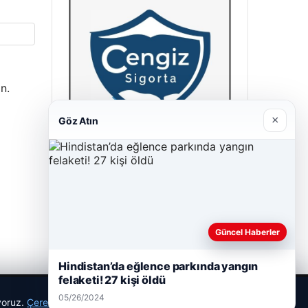
n.
×
Göz Atın
Cengiz Sigorta
06/23/2026
Güncel Haberler
Hindistan’da eğlence parkında yangın
felaketi! 27 kişi öldü
05/26/2024
ıyoruz.
Çerez Politikamız
Reddet
Kabul Et