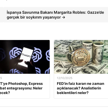
İspanya Savunma Bakanı Margarita Robles: Gazze’de
gerçek bir soykırım yaşanıyor →
25
12/10/2025
T’ye Photoshop, Express
FED’in faiz kararı ne zaman
bat entegrasyonu: Neler
açıklanacak? Analistlerin
necek?
beklentileri neler?