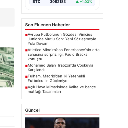
BTC
3092183
▲ +1.03%
Son Eklenen Haberler
Avrupa Futbolunun Gözdesi Vinicius
■
Junior’da Mutlu Son: Yeni Sözleşmeyle
Yola Devam
Atletico Mineiro’dan Fenerbahçe’nin orta
■
sahasına sürpriz ilgi: Paulo Bracks
konuştu
Mohamed Salah Trabzon’da Coşkuyla
■
Karşılandı
Fulham, Madrid’den İki Yetenekli
■
Futbolcu ile Güçleniyor
Açık Hava Mimarisinde Kalite ve bahçe
■
mutfağı Tasarımları
Güncel