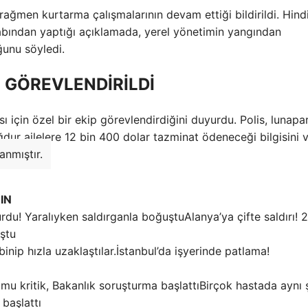
rağmen kurtarma çalışmalarının devam ettiği bildirildi. Hind
ından yaptığı açıklamada, yerel yönetimin yangından
ğunu söyledi.
 GÖREVLENDİRİLDİ
 için özel bir ekip görevlendirdiğini duyurdu. Polis, lunapa
ağdur ailelere 12 bin 400 dolar tazminat ödeneceği bilgisini v
anmıştır.
IN
Alanya’ya çifte saldırı! 2
uştu
İstanbul’da işyerinde patlama!
Birçok hastada aynı 
 başlattı