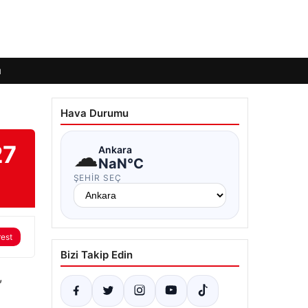
ı
Hava Durumu
27
☁
Ankara
NaN°C
ŞEHIR SEÇ
rest
Bizi Takip Edin
,