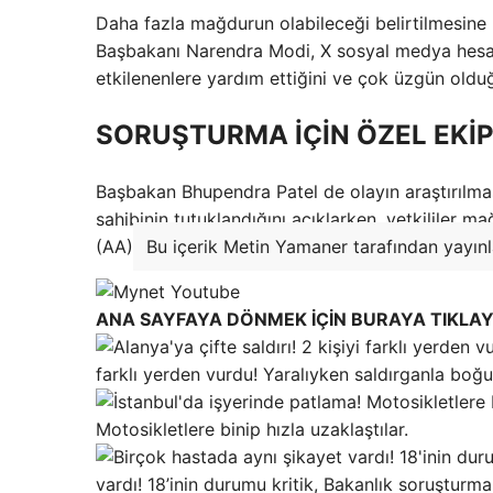
Daha fazla mağdurun olabileceği belirtilmesine 
Başbakanı Narendra Modi, X sosyal medya hesab
etkilenenlere yardım ettiğini ve çok üzgün oldu
SORUŞTURMA İÇİN ÖZEL EKİP
Başbakan Bhupendra Patel de olayın araştırılması
sahibinin tutuklandığını açıklarken, yetkililer m
(AA)
Bu içerik Metin Yamaner tarafından yayınl
ANA SAYFAYA DÖNMEK İÇİN BURAYA TIKLAY
farklı yerden vurdu! Yaralıyken saldırganla boğ
Motosikletlere binip hızla uzaklaştılar.
vardı! 18’inin durumu kritik, Bakanlık soruşturma