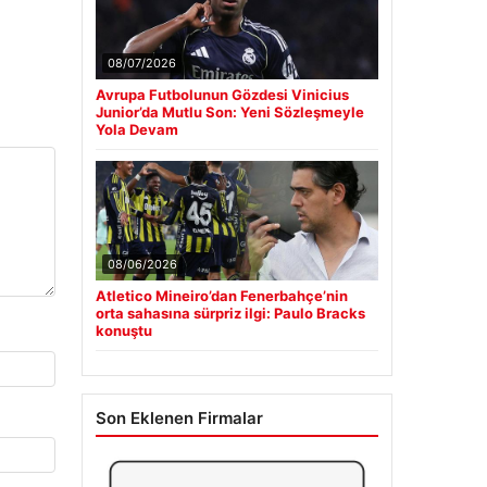
08/07/2026
Avrupa Futbolunun Gözdesi Vinicius
Junior’da Mutlu Son: Yeni Sözleşmeyle
Yola Devam
08/06/2026
Atletico Mineiro’dan Fenerbahçe’nin
orta sahasına sürpriz ilgi: Paulo Bracks
konuştu
Son Eklenen Firmalar