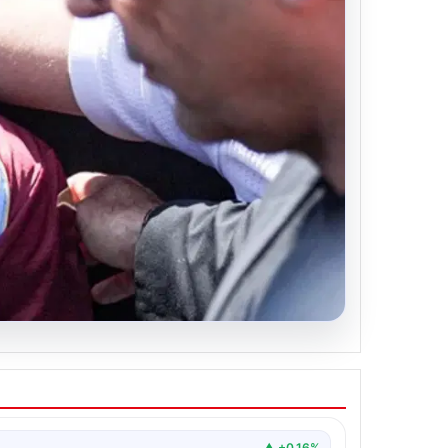
▲ +0.16%