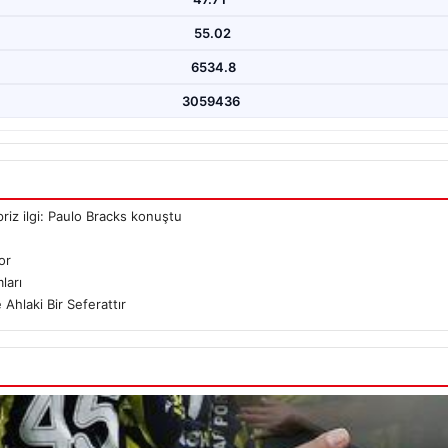
55.02
6534.8
3059436
riz ilgi: Paulo Bracks konuştu
or
ları
Ahlaki Bir Seferattır