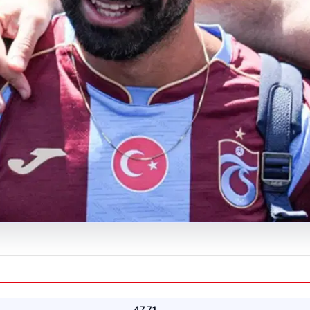
Karşılandı
n ilgi ve büyük heyecan eşliğinde Trabzon’a geldi. Dünyaca…
47.71