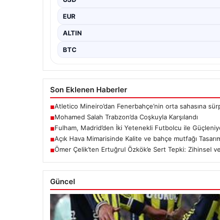
EUR
ALTIN
BTC
Son Eklenen Haberler
Atletico Mineiro’dan Fenerbahçe’nin orta sahasına sürp
■
Mohamed Salah Trabzon’da Coşkuyla Karşılandı
■
Fulham, Madrid’den İki Yetenekli Futbolcu ile Güçleniy
■
Açık Hava Mimarisinde Kalite ve bahçe mutfağı Tasarım
■
Ömer Çelik’ten Ertuğrul Özkök’e Sert Tepki: Zihinsel ve 
■
Güncel