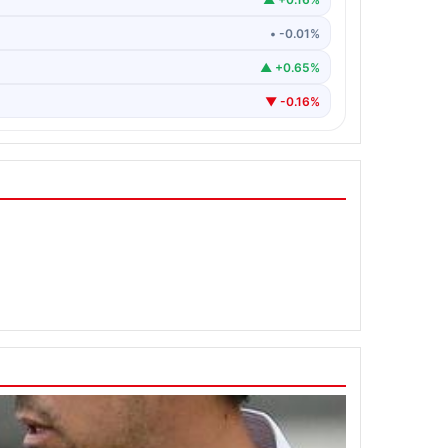
• -0.01%
▲ +0.65%
▼ -0.16%