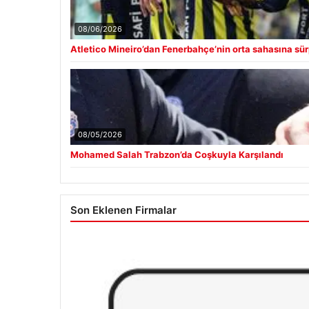
08/06/2026
Atletico Mineiro’dan Fenerbahçe’nin orta sahasına sürp
08/05/2026
Mohamed Salah Trabzon’da Coşkuyla Karşılandı
Son Eklenen Firmalar