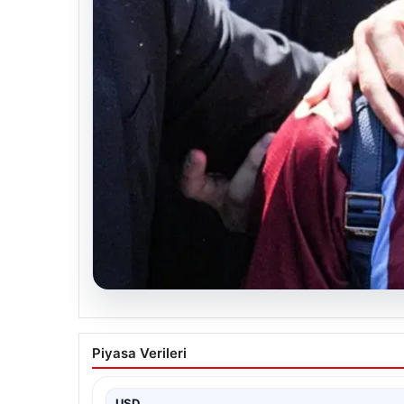
05.08.2026
Mohamed Salah Trabzon’da Coşkuyla 
Piyasa Verileri
Trabzonspor’un yeni transferi Mohamed Salah, yoğu
USD