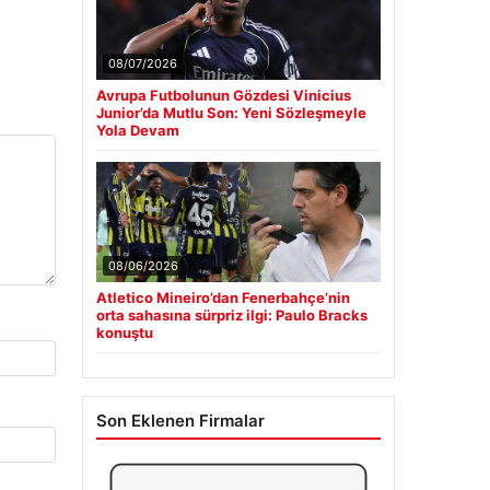
08/07/2026
Avrupa Futbolunun Gözdesi Vinicius
Junior’da Mutlu Son: Yeni Sözleşmeyle
Yola Devam
08/06/2026
Atletico Mineiro’dan Fenerbahçe’nin
orta sahasına sürpriz ilgi: Paulo Bracks
konuştu
Son Eklenen Firmalar