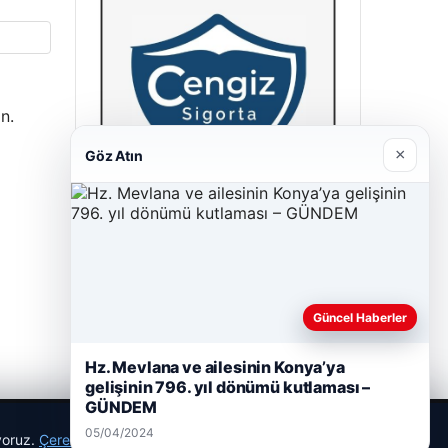
n.
×
Göz Atın
Cengiz Sigorta
06/23/2026
Güncel Haberler
Hz. Mevlana ve ailesinin Konya’ya
gelişinin 796. yıl dönümü kutlaması –
GÜNDEM
05/04/2024
ıyoruz.
Çerez Politikamız
Reddet
Kabul Et