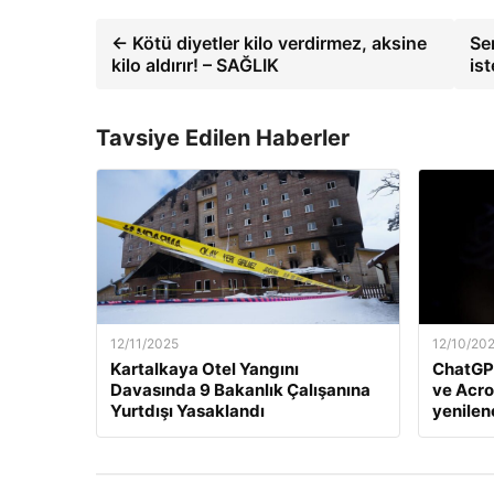
← Kötü diyetler kilo verdirmez, aksine
Se
kilo aldırır! – SAĞLIK
is
Tavsiye Edilen Haberler
12/11/2025
12/10/20
Kartalkaya Otel Yangını
ChatGP
Davasında 9 Bakanlık Çalışanına
ve Acro
Yurtdışı Yasaklandı
yenile