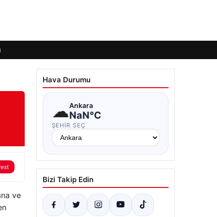
ı
Hava Durumu
☁
Ankara
NaN°C
ŞEHIR SEÇ
rest
Bizi Takip Edin
ana ve
en