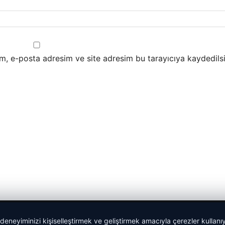
m, e-posta adresim ve site adresim bu tarayıcıya kaydedilsi
 deneyiminizi kişiselleştirmek ve geliştirmek amacıyla çerezler kullan