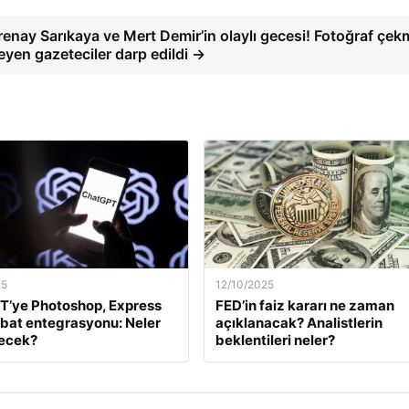
renay Sarıkaya ve Mert Demir’in olaylı gecesi! Fotoğraf çe
teyen gazeteciler darp edildi →
25
12/10/2025
T’ye Photoshop, Express
FED’in faiz kararı ne zaman
bat entegrasyonu: Neler
açıklanacak? Analistlerin
necek?
beklentileri neler?