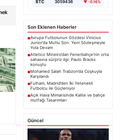
BTC
3059436
▼ -0.16%
kmek
Son Eklenen Haberler
Avrupa Futbolunun Gözdesi Vinicius
■
Junior’da Mutlu Son: Yeni Sözleşmeyle
Yola Devam
Atletico Mineiro’dan Fenerbahçe’nin orta
■
sahasına sürpriz ilgi: Paulo Bracks
konuştu
Mohamed Salah Trabzon’da Coşkuyla
■
Karşılandı
Fulham, Madrid’den İki Yetenekli
■
Futbolcu ile Güçleniyor
Açık Hava Mimarisinde Kalite ve bahçe
■
mutfağı Tasarımları
Güncel