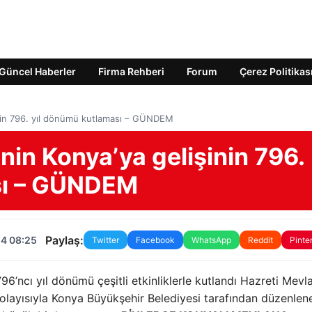
Güncel Haberler
Firma Rehberi
Forum
Çerez Politikas
inin 796. yıl dönümü kutlaması – GÜNDEM
nin Konya’ya gelişinin 796.
sı – GÜNDEM
Paylaş:
24 08:25
Twitter
Facebook
WhatsApp
Reddit
Pinte
96’ncı yıl dönümü çeşitli etkinliklerle kutlandı Hazreti Mevl
 dolayısıyla Konya Büyükşehir Belediyesi tarafından düzenlen