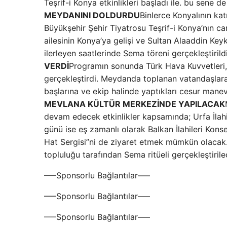
Teşrif-i Konya etkinlikleri başladı ile. bu sene 
MEYDANINI DOLDURDU
Binlerce Konyalının ka
Büyükşehir Şehir Tiyatrosu Teşrif-i Konya’nın c
ailesinin Konya’ya gelişi ve Sultan Alaaddin Key
ilerleyen saatlerinde Sema töreni gerçekleştirild
VERDİ
Programın sonunda Türk Hava Kuvvetleri, T
gerçekleştirdi. Meydanda toplanan vatandaşlara 
başlarına ve ekip halinde yaptıkları cesur manevr
MEVLANA KÜLTÜR MERKEZİNDE YAPILACAK
devam edecek etkinlikler kapsamında; Urfa İlah
günü ise eş zamanlı olarak Balkan İlahileri Konser
Hat Sergisi”ni de ziyaret etmek mümkün olacak.
topluluğu tarafından Sema ritüeli gerçekleştiri
—–Sponsorlu Bağlantılar—–
—–Sponsorlu Bağlantılar—–
—–Sponsorlu Bağlantılar—–