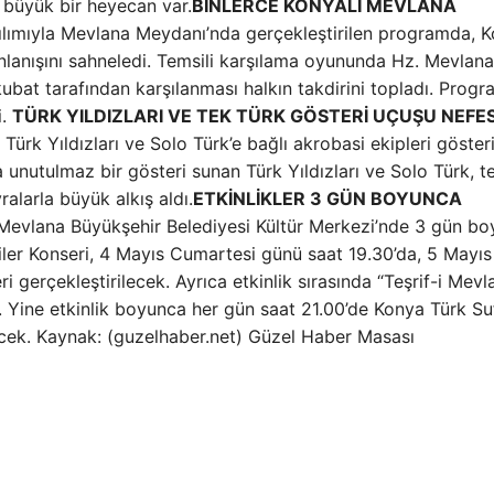
de büyük bir heyecan var.
BİNLERCE KONYALI MEVLANA
tılımıyla Mevlana Meydanı’nda gerçekleştirilen programda, 
anlanışını sahneledi. Temsili karşılama oyununda Hz. Mevlan
kubat tarafından karşılanması halkın takdirini topladı. Progr
i.
TÜRK YILDIZLARI VE TEK TÜRK GÖSTERİ UÇUŞU NEFE
ürk Yıldızları ve Solo Türk’e bağlı akrobasi ekipleri göster
unutulmaz bir gösteri sunan Türk Yıldızları ve Solo Türk, t
alarla büyük alkış aldı.
ETKİNLİKLER 3 GÜN BOYUNCA
Mevlana Büyükşehir Belediyesi Kültür Merkezi’nde 3 gün b
iler Konseri, 4 Mayıs Cumartesi günü saat 19.30’da, 5 Mayıs
i gerçekleştirilecek. Ayrıca etkinlik sırasında “Teşrif-i Mevl
 Yine etkinlik boyunca her gün saat 21.00’de Konya Türk Su
lecek. Kaynak: (guzelhaber.net) Güzel Haber Masası