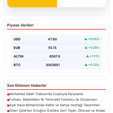
05.08.2026
Fulham, Madrid’den İki Yetenekli
Piyasa Verileri
Futbolcu ile Güçleniyor
İngiltere Premier Lig takımlarından Fulham, yaz transfer
döneminde önemli bir hamle yaparak İspanya’nın
USD
47.60
▲ +0.05%
köklü…
EUR
55.15
▲ +0.20%
ALTIN
6567.9
▲ +1.11%
BTC
3063601
▲ +0.23%
Son Eklenen Haberler
Mohamed Salah Trabzon’da Coşkuyla Karşılandı
■
Fulham, Madrid’den İki Yetenekli Futbolcu ile Güçleniyor
■
Açık Hava Mimarisinde Kalite ve bahçe mutfağı Tasarımları
■
Ömer Çelik’ten Ertuğrul Özkök’e Sert Tepki: Zihinsel ve Ahlaki
■