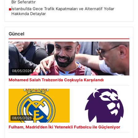
Bir Seferattır
İstanbul’da Gece Trafik Kapatmaları ve Alternatif Yollar
■
Hakkında Detaylar
Güncel
08/05/2026
Mohamed Salah Trabzon’da Coşkuyla Karşılandı
08/05/2026
Fulham, Madrid’den İki Yetenekli Futbolcu ile Güçleniyor