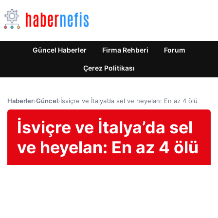
Güncel Haberler
Firma Rehberi
Forum
Çerez Politikası
Haberler
›
Güncel
›
İsviçre ve İtalya’da sel ve heyelan: En az 4 ölü
İsviçre ve İtalya’da sel
ve heyelan: En az 4 ölü