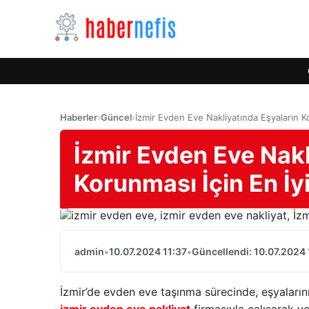
Haberler
›
Güncel
›
İzmir Evden Eve Nakliyatında Eşyaların K
İzmir Evden Eve Nakl
Korunması İçin En İy
admin
•
10.07.2024 11:37
•
Güncellendi: 10.07.2024 
İzmir’de evden eve taşınma sürecinde, eşyaların