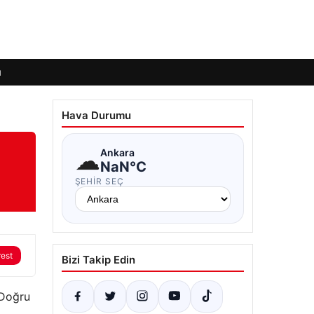
ı
Hava Durumu
☁
Ankara
NaN°C
ŞEHIR SEÇ
rest
Bizi Takip Edin
 Doğru