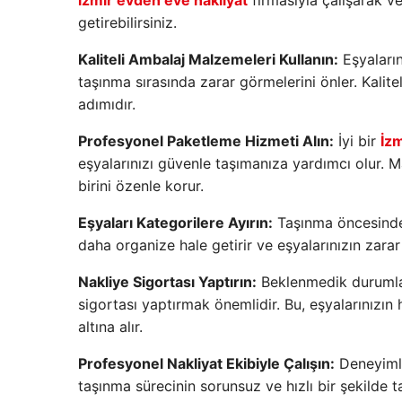
izmir evden eve nakliyat
firmasıyla çalışarak v
getirebilirsiniz.
Kaliteli Ambalaj Malzemeleri Kullanın:
Eşyaları
taşınma sırasında zarar görmelerini önler. Kalite
adımıdır.
Profesyonel Paketleme Hizmeti Alın:
İyi bir
İzm
eşyalarınızı güvenle taşımanıza yardımcı olur. M
birini özenle korur.
Eşyaları Kategorilere Ayırın:
Taşınma öncesinde 
daha organize hale getirir ve eşyalarınızın zarar
Nakliye Sigortası Yaptırın:
Beklenmedik durumlar
sigortası yaptırmak önemlidir. Bu, eşyalarınızı
altına alır.
Profesyonel Nakliyat Ekibiyle Çalışın:
Deneyimli
taşınma sürecinin sorunsuz ve hızlı bir şekilde 