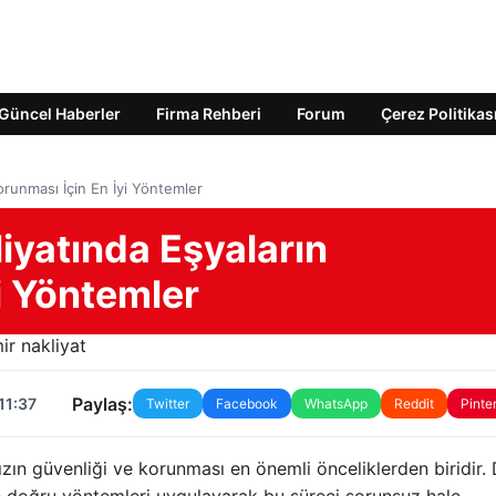
Güncel Haberler
Firma Rehberi
Forum
Çerez Politikas
orunması İçin En İyi Yöntemler
iyatında Eşyaların
i Yöntemler
Paylaş:
11:37
Twitter
Facebook
WhatsApp
Reddit
Pinte
ızın güvenliği ve korunması en önemli önceliklerden biridir.