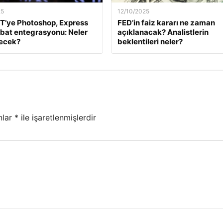
25
12/10/2025
T’ye Photoshop, Express
FED’in faiz kararı ne zaman
bat entegrasyonu: Neler
açıklanacak? Analistlerin
necek?
beklentileri neler?
nlar
*
ile işaretlenmişlerdir