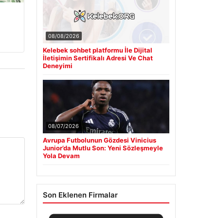
08/08/2026
Kelebek sohbet platformu İle Dijital
İletişimin Sertifikalı Adresi Ve Chat
Deneyimi
08/07/2026
Avrupa Futbolunun Gözdesi Vinicius
Junior’da Mutlu Son: Yeni Sözleşmeyle
Yola Devam
Son Eklenen Firmalar