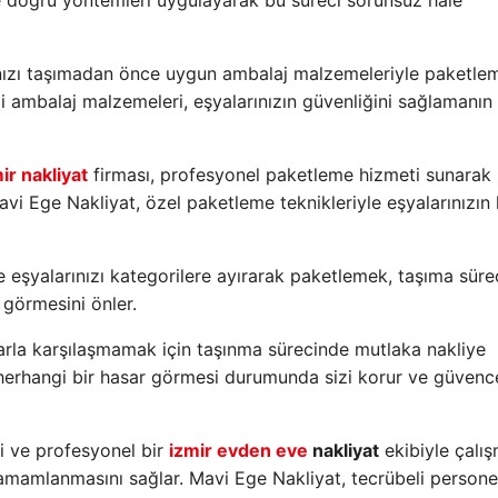
e doğru yöntemleri uygulayarak bu süreci sorunsuz hale
nızı taşımadan önce uygun ambalaj malzemeleriyle paketle
li ambalaj malzemeleri, eşyalarınızın güvenliğini sağlamanın 
ir nakliyat
firması, profesyonel paketleme hizmeti sunarak
avi Ege Nakliyat, özel paketleme teknikleriyle eşyalarınızın 
eşyalarınızı kategorilere ayırarak paketlemek, taşıma sürec
 görmesini önler.
la karşılaşmamak için taşınma sürecinde mutlaka nakliye
n herhangi bir hasar görmesi durumunda sizi korur ve güvenc
 ve profesyonel bir
izmir evden eve
nakliyat
ekibiyle çalı
tamamlanmasını sağlar. Mavi Ege Nakliyat, tecrübeli persone