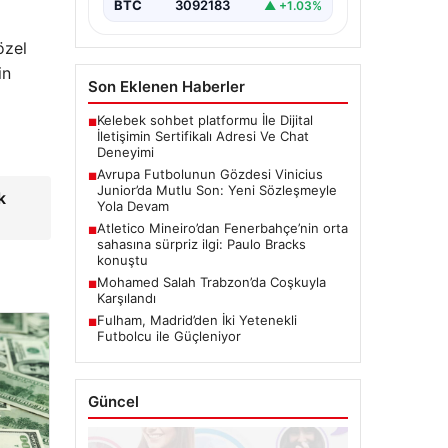
BTC
3092183
▲ +1.03%
özel
in
Son Eklenen Haberler
Kelebek sohbet platformu İle Dijital
■
İletişimin Sertifikalı Adresi Ve Chat
Deneyimi
Avrupa Futbolunun Gözdesi Vinicius
■
Junior’da Mutlu Son: Yeni Sözleşmeyle
k
Yola Devam
Atletico Mineiro’dan Fenerbahçe’nin orta
■
sahasına sürpriz ilgi: Paulo Bracks
konuştu
Mohamed Salah Trabzon’da Coşkuyla
■
Karşılandı
Fulham, Madrid’den İki Yetenekli
■
Futbolcu ile Güçleniyor
Güncel