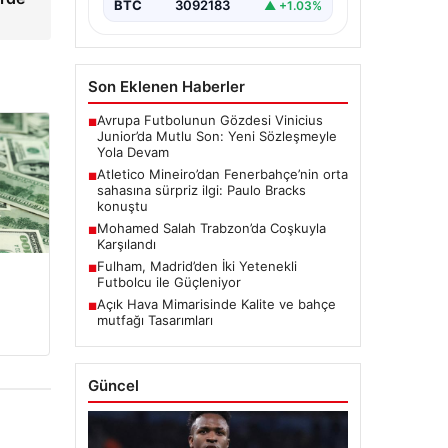
BTC
3092183
▲ +1.03%
Son Eklenen Haberler
Avrupa Futbolunun Gözdesi Vinicius
■
Junior’da Mutlu Son: Yeni Sözleşmeyle
Yola Devam
Atletico Mineiro’dan Fenerbahçe’nin orta
■
sahasına sürpriz ilgi: Paulo Bracks
konuştu
Mohamed Salah Trabzon’da Coşkuyla
■
Karşılandı
Fulham, Madrid’den İki Yetenekli
■
Futbolcu ile Güçleniyor
Açık Hava Mimarisinde Kalite ve bahçe
■
mutfağı Tasarımları
Güncel