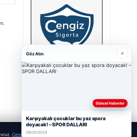
n.
×
Göz Atın
Cengiz Sigorta
06/23/2026
Güncel Haberler
Karşıyakalı çocuklar bu yaz spora
doyacak! – SPOR DALLARI
06/30/2024
ıyoruz.
Çerez Politikamız
Reddet
Kabul Et