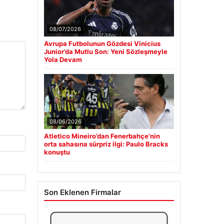
08/07/2026
Avrupa Futbolunun Gözdesi Vinicius
Junior’da Mutlu Son: Yeni Sözleşmeyle
Yola Devam
08/06/2026
Atletico Mineiro’dan Fenerbahçe’nin
orta sahasına sürpriz ilgi: Paulo Bracks
konuştu
Son Eklenen Firmalar