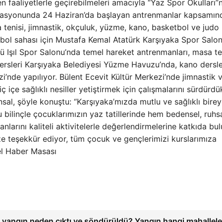
n faaliyetlerle geçirebilmeleri amacıyla “Yaz Spor Okulları”
dinasyonunda 24 Haziran’da başlayan antrenmanlar kapsamın
 tenisi, jimnastik, okçuluk, yüzme, kano, basketbol ve judo
bol sahası için Mustafa Kemal Atatürk Karşıyaka Spor Salon
ü Işıl Spor Salonu’nda temel hareket antrenmanları, masa ten
dersleri Karşıyaka Belediyesi Yüzme Havuzu’nda, kano dersle
’nde yapılıyor. Bülent Ecevit Kültür Merkezi’nde jimnastik 
iç içe sağlıklı nesiller yetiştirmek için çalışmalarını sürdürdük
al, şöyle konuştu: “Karşıyaka’mızda mutlu ve sağlıklı birey
 bilinçle çocuklarımızın yaz tatillerinde hem bedensel, ruh
larını kaliteli aktivitelerle değerlendirmelerine katkıda b
ize teşekkür ediyor, tüm çocuk ve gençlerimizi kurslarımıza
el Haber Masası
e yangın neden çıktı ve söndürüldü? Yangın hangi mahallel