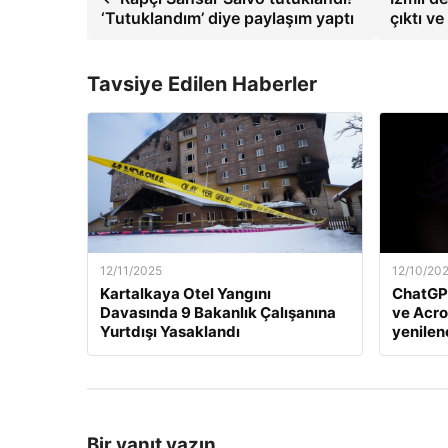
‘Tutuklandım’ diye paylaşım yaptı
çıktı v
Tavsiye Edilen Haberler
12/11/2025
12/10/20
Kartalkaya Otel Yangını
ChatGP
Davasında 9 Bakanlık Çalışanına
ve Acro
Yurtdışı Yasaklandı
yenile
Bir yanıt yazın