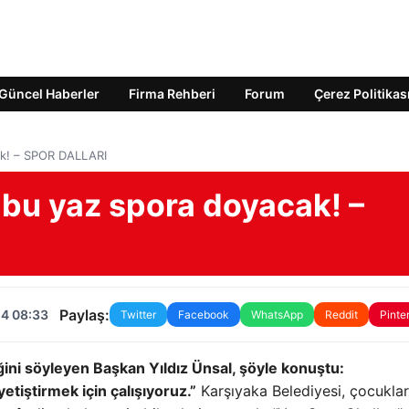
Güncel Haberler
Firma Rehberi
Forum
Çerez Politikas
cak! – SPOR DALLARI
 bu yaz spora doyacak! –
Paylaş:
24 08:33
Twitter
Facebook
WhatsApp
Reddit
Pinte
iğini söyleyen Başkan Yıldız Ünsal, şöyle konuştu:
yetiştirmek için çalışıyoruz.”
Karşıyaka Belediyesi, çocuklar