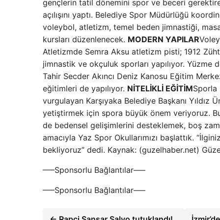
gençlerin tatil dönemini spor ve beceri gerektire
açılışını yaptı. Belediye Spor Müdürlüğü koor
voleybol, atletizm, temel beden jimnastiği, masa
kursları düzenlenecek.
MODERN YAPILAR
Voley
Atletizmde Semra Aksu atletizm pisti; 1912 Züht
jimnastik ve okçuluk sporları yapılıyor. Yüzme 
Tahir Secder Akıncı Deniz Kanosu Eğitim Merkezi
eğitimleri de yapılıyor.
NİTELİKLİ EĞİTİM
Sporla 
vurgulayan Karşıyaka Belediye Başkanı Yıldız Üns
yetiştirmek için spora büyük önem veriyoruz. Bu
de bedensel gelişimlerini desteklemek, boş zaman
amacıyla Yaz Spor Okullarımızı başlattık. “İlgin
bekliyoruz” dedi. Kaynak: (guzelhaber.net) Güz
—–Sponsorlu Bağlantılar—–
—–Sponsorlu Bağlantılar—–
← Rapçi Sansar Salvo tutuklandı!
İzmir’d