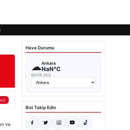
ı
Hava Durumu
☁
Ankara
NaN°C
ŞEHIR SEÇ
rest
Bizi Takip Edin
ın ve