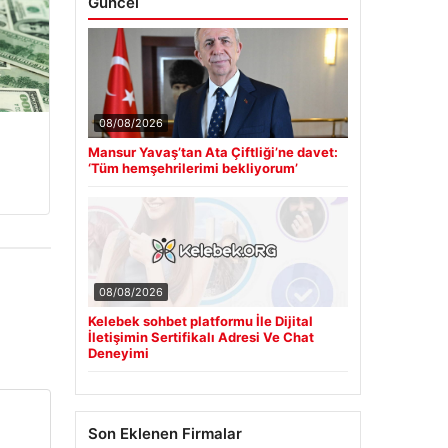
Güncel
08/08/2026
Mansur Yavaş’tan Ata Çiftliği’ne davet:
‘Tüm hemşehrilerimi bekliyorum’
08/08/2026
Kelebek sohbet platformu İle Dijital
İletişimin Sertifikalı Adresi Ve Chat
Deneyimi
Son Eklenen Firmalar