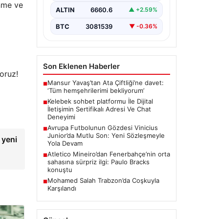
Sanal ortamında kullanıcıların
enme ve
güvenli bir biçimde iletişim
ALTIN
6660.6
▲ +2.59%
oluşturması ciddi bir önem ifade
etmektedir. Güncel…
BTC
3081539
▼ -0.36%
Son Eklenen Haberler
yoruz!
Mansur Yavaş’tan Ata Çiftliği’ne davet:
■
‘Tüm hemşehrilerimi bekliyorum’
Kelebek sohbet platformu İle Dijital
■
İletişimin Sertifikalı Adresi Ve Chat
Deneyimi
Avrupa Futbolunun Gözdesi Vinicius
■
Junior’da Mutlu Son: Yeni Sözleşmeyle
 yeni
Yola Devam
Atletico Mineiro’dan Fenerbahçe’nin orta
■
sahasına sürpriz ilgi: Paulo Bracks
konuştu
Mohamed Salah Trabzon’da Coşkuyla
■
Karşılandı