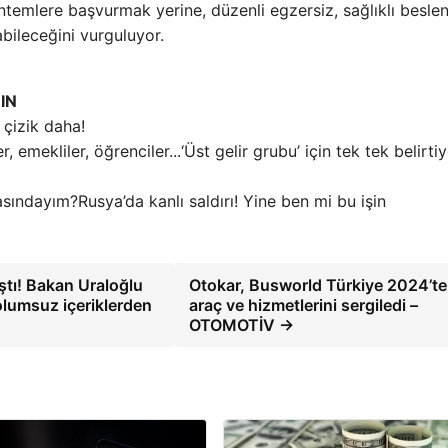
öntemlere başvurmak yerine, düzenli egzersiz, sağlıklı besl
abileceğini vurguluyor.
IN
i çizik daha!
‘Üst gelir grubu’ için tek tek belirti
Rusya’da kanlı saldırı! Yine ben mi bu işin
ştı! Bakan Uraloğlu
Otokar, Busworld Türkiye 2024’te
olumsuz içeriklerden
araç ve hizmetlerini sergiledi –
OTOMOTİV →