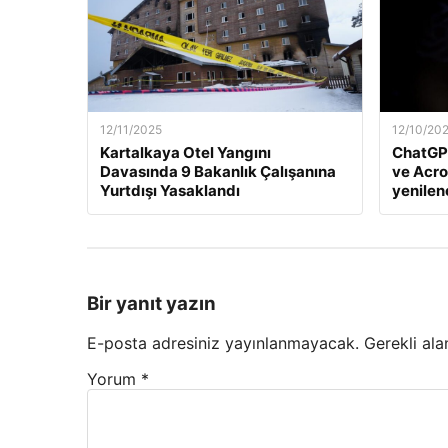
12/11/2025
12/10/20
Kartalkaya Otel Yangını
ChatGP
Davasında 9 Bakanlık Çalışanına
ve Acro
Yurtdışı Yasaklandı
yenile
Bir yanıt yazın
E-posta adresiniz yayınlanmayacak.
Gerekli ala
Yorum
*