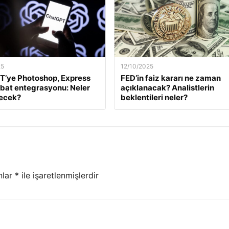
25
12/10/2025
T’ye Photoshop, Express
FED’in faiz kararı ne zaman
bat entegrasyonu: Neler
açıklanacak? Analistlerin
necek?
beklentileri neler?
nlar
*
ile işaretlenmişlerdir