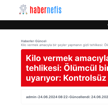
Haberler
›
Güncel
›
Kilo vermek amacıyla bir şeyler yapmanın gizli tehlikesi: Ö
Kilo vermek amacıyla
tehlikesi: Ölümcül bi
uyarıyor: Kontrolsüz
admin
•
24.06.2024 08:22
•
Güncellendi: 24.06.20