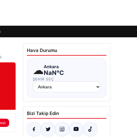
ı
Hava Durumu
ı
☁
Ankara
NaN°C
ŞEHIR SEÇ
Bizi Takip Edin
rest