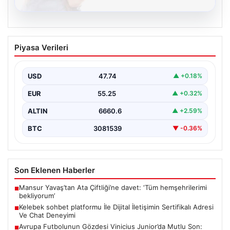
08.08.2026
Kelebek sohbet platformu İle Dijital
Piyasa Verileri
İletişimin Sertifikalı Adresi Ve Chat
Deneyimi
USD
47.74
▲ +0.18%
Sanal ortamında kullanıcıların güvenli bir biçimde iletişim
oluşturması ciddi bir önem ifade etmektedir. Güncel…
EUR
55.25
▲ +0.32%
ALTIN
6660.6
▲ +2.59%
BTC
3081539
▼ -0.36%
Son Eklenen Haberler
Mansur Yavaş’tan Ata Çiftliği’ne davet: ‘Tüm hemşehrilerimi
■
bekliyorum’
Kelebek sohbet platformu İle Dijital İletişimin Sertifikalı Adresi
■
Ve Chat Deneyimi
Avrupa Futbolunun Gözdesi Vinicius Junior’da Mutlu Son:
■