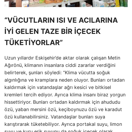
“VÜCUTLARIN ISI VE ACILARINA
İYİ GELEN TAZE BİR İÇECEK
TÜKETİYORLAR”
Uzun yıllardır Eskişehir’de aktar olarak çalışan Metin
Ağırönü, klimanın insanlara ciddi zararlar verdiğini
belirterek, şunları söyledi: “Klima vücutta soğuk
algınlığına ve kramplara neden oluyor. Bunları ortadan
kaldırmak için vatandaşlar ağrı kesici ve bitkisel
kremleri tercih ediyor. Ayrıca klima insanı biraz yorgun
hissettiriyor. Bunları ortadan kaldırmak için ahududu
özü, yaban mersini özü, keçiboynuzu özü ve karadut
özü kullanabilirsiniz. Vatandaşlar bunları suya
karıştırarak tüketebiliyor. Ayrıca portakal suyu, limon
suyu ve kuru erik suyunu da soğuk içecek olarak