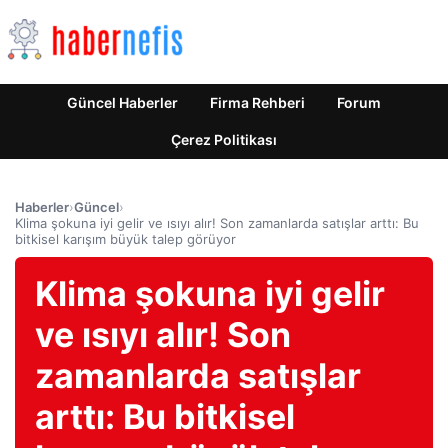
Güncel Haberler
Firma Rehberi
Forum
Çerez Politikası
Haberler
›
Güncel
›
Klima şokuna iyi gelir ve ısıyı alır! Son zamanlarda satışlar arttı: Bu
bitkisel karışım büyük talep görüyor
Klima şokuna iyi gelir
ve ısıyı alır! Son
zamanlarda satışlar
arttı: Bu bitkisel