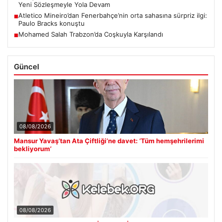
Yeni Sözleşmeyle Yola Devam
Atletico Mineiro’dan Fenerbahçe’nin orta sahasına sürpriz ilgi:
■
Paulo Bracks konuştu
Mohamed Salah Trabzon’da Coşkuyla Karşılandı
■
Güncel
08/08/2026
Mansur Yavaş’tan Ata Çiftliği’ne davet: ‘Tüm hemşehrilerimi
bekliyorum’
08/08/2026