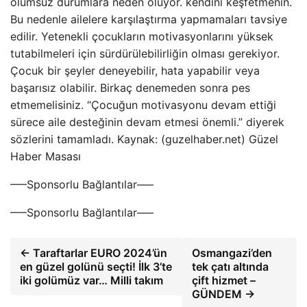
olumsuz durumlara neden oluyor. kendini keşfetmenin.
Bu nedenle ailelere karşılaştırma yapmamaları tavsiye
edilir. Yetenekli çocukların motivasyonlarını yüksek
tutabilmeleri için sürdürülebilirliğin olması gerekiyor.
Çocuk bir şeyler deneyebilir, hata yapabilir veya
başarısız olabilir. Birkaç denemeden sonra pes
etmemelisiniz. “Çocuğun motivasyonu devam ettiği
sürece aile desteğinin devam etmesi önemli.” diyerek
sözlerini tamamladı. Kaynak: (guzelhaber.net) Güzel
Haber Masası
—–Sponsorlu Bağlantılar—–
—–Sponsorlu Bağlantılar—–
← Taraftarlar EURO 2024’ün
Osmangazi’den
en güzel golünü seçti! İlk 3’te
tek çatı altında
iki golümüz var… Milli takım
çift hizmet –
GÜNDEM →