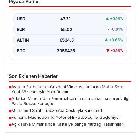
Piyasa Verileri
orta sahasına sürpriz ilgi: Paulo Bracks
konuştu
USD
47.71
▲ +0.16%
Atletico Mineiro cephesinden Fenerbahçe’nin orta saha
oyuncusu Fred için dikkat çeken bir hamle geldi.…
EUR
55.02
• -0.01%
ALTIN
6534.8
▲ +0.65%
BTC
3059436
▼ -0.16%
Son Eklenen Haberler
Avrupa Futbolunun Gözdesi Vinicius Junior’da Mutlu Son:
■
Yeni Sözleşmeyle Yola Devam
Atletico Mineiro’dan Fenerbahçe’nin orta sahasına sürpriz ilgi:
■
Paulo Bracks konuştu
Mohamed Salah Trabzon’da Coşkuyla Karşılandı
■
Fulham, Madrid’den İki Yetenekli Futbolcu ile Güçleniyor
■
Açık Hava Mimarisinde Kalite ve bahçe mutfağı Tasarımları
■