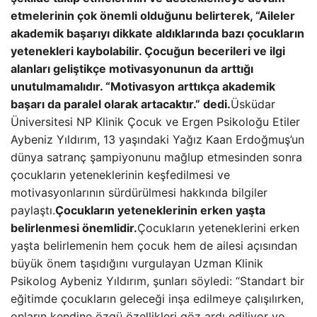
etmelerinin çok önemli olduğunu belirterek, “Aileler
akademik başarıyı dikkate aldıklarında bazı çocukların
yetenekleri kaybolabilir. Çocuğun becerileri ve ilgi
alanları geliştikçe motivasyonunun da arttığı
unutulmamalıdır. “Motivasyon arttıkça akademik
başarı da paralel olarak artacaktır.” dedi.
Üsküdar
Üniversitesi NP Klinik Çocuk ve Ergen Psikoloğu Etiler
Aybeniz Yıldırım, 13 yaşındaki Yağız Kaan Erdoğmuş’un
dünya satranç şampiyonunu mağlup etmesinden sonra
çocukların yeteneklerinin keşfedilmesi ve
motivasyonlarının sürdürülmesi hakkında bilgiler
paylaştı.
Çocukların yeteneklerinin erken yaşta
belirlenmesi önemlidir.
Çocukların yeteneklerini erken
yaşta belirlemenin hem çocuk hem de ailesi açısından
büyük önem taşıdığını vurgulayan Uzman Klinik
Psikolog Aybeniz Yıldırım, şunları söyledi: “Standart bir
eğitimde çocukların geleceği inşa edilmeye çalışılırken,
onların kendine özgü özellikleri göz ardı ediliyor ve