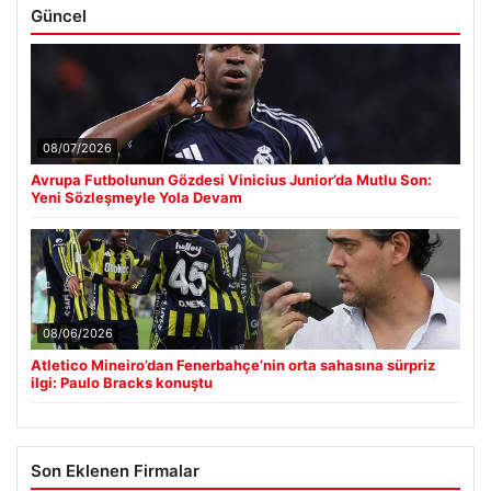
Güncel
08/07/2026
Avrupa Futbolunun Gözdesi Vinicius Junior’da Mutlu Son:
Yeni Sözleşmeyle Yola Devam
08/06/2026
Atletico Mineiro’dan Fenerbahçe’nin orta sahasına sürpriz
ilgi: Paulo Bracks konuştu
Son Eklenen Firmalar