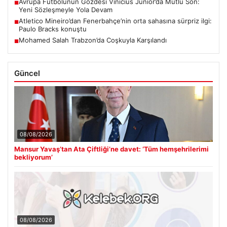
Avrupa Futbolunun Gözdesi Vinicius Junior’da Mutlu Son:
■
Yeni Sözleşmeyle Yola Devam
Atletico Mineiro’dan Fenerbahçe’nin orta sahasına sürpriz ilgi:
■
Paulo Bracks konuştu
Mohamed Salah Trabzon’da Coşkuyla Karşılandı
■
Güncel
08/08/2026
Mansur Yavaş’tan Ata Çiftliği’ne davet: ‘Tüm hemşehrilerimi
bekliyorum’
08/08/2026