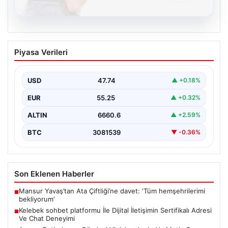
08.08.2026
Kelebek sohbet platformu İle Dijital
Piyasa Verileri
İletişimin Sertifikalı Adresi Ve Chat
Deneyimi
USD
47.74
▲ +0.18%
Sanal ortamında kullanıcıların güvenli bir biçimde iletişim
oluşturması ciddi bir önem ifade etmektedir. Güncel…
EUR
55.25
▲ +0.32%
ALTIN
6660.6
▲ +2.59%
BTC
3081539
▼ -0.36%
Son Eklenen Haberler
Mansur Yavaş’tan Ata Çiftliği’ne davet: ‘Tüm hemşehrilerimi
■
bekliyorum’
Kelebek sohbet platformu İle Dijital İletişimin Sertifikalı Adresi
■
Ve Chat Deneyimi