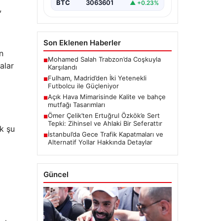
BTC
3063601
▲ +0.23%
,
Son Eklenen Haberler
n
Mohamed Salah Trabzon’da Coşkuyla
■
alar
Karşılandı
Fulham, Madrid’den İki Yetenekli
■
Futbolcu ile Güçleniyor
Açık Hava Mimarisinde Kalite ve bahçe
■
mutfağı Tasarımları
Ömer Çelik’ten Ertuğrul Özkök’e Sert
■
Tepki: Zihinsel ve Ahlaki Bir Seferattır
ik şu
İstanbul’da Gece Trafik Kapatmaları ve
■
Alternatif Yollar Hakkında Detaylar
Güncel