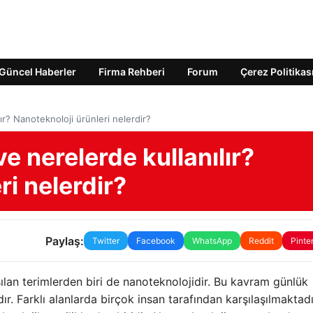
Güncel Haberler
Firma Rehberi
Forum
Çerez Politikas
ır? Nanoteknoloji ürünleri nelerdir?
e nerelerde kullanılır?
ri nelerdir?
Paylaş:
Twitter
Facebook
WhatsApp
Reddit
Pinte
laşılan terimlerden biri de nanoteknolojidir. Bu kavram günlük
ır. Farklı alanlarda birçok insan tarafından karşılaşılmaktadı