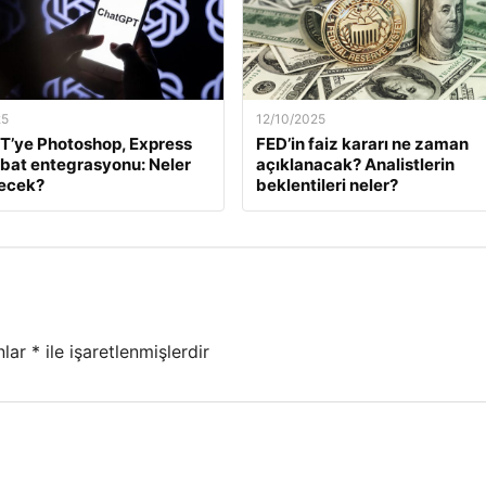
25
12/10/2025
T’ye Photoshop, Express
FED’in faiz kararı ne zaman
bat entegrasyonu: Neler
açıklanacak? Analistlerin
necek?
beklentileri neler?
nlar
*
ile işaretlenmişlerdir