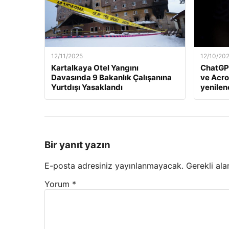
12/11/2025
12/10/20
Kartalkaya Otel Yangını
ChatGP
Davasında 9 Bakanlık Çalışanına
ve Acro
Yurtdışı Yasaklandı
yenile
Bir yanıt yazın
E-posta adresiniz yayınlanmayacak.
Gerekli ala
Yorum
*