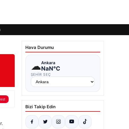
ı
Hava Durumu
☁
Ankara
NaN°C
ŞEHIR SEÇ
rest
Bizi Takip Edin
r.