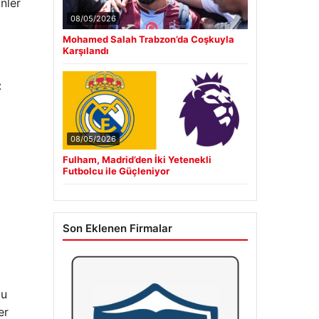
nler
08/05/2026
Mohamed Salah Trabzon’da Coşkuyla
Karşılandı
:
08/05/2026
Fulham, Madrid’den İki Yetenekli
Futbolcu ile Güçleniyor
Son Eklenen Firmalar
lu
er