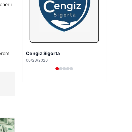
enerji
a
Hastaş Beton
eprem
05/26/2026