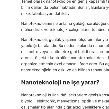
Temel olarak nanoteknoloji en geniş kapsamlı tek
bilim dalları da bulunmaktadır. Bunlar; Bunlara ye
mikrofabrikasyon dahildir.
Nanoteknolojinin ne anlama geldiği sorulduğund
mühendislik ve teknolojik çalışmaların tümüne n
Nanoteknoloji, günlük yaşamın ölçü birimleriyle
yapıldığı bir alandır. Bu nedenle alanda nanometr
milimetre veya santimetre gibi belirli oranları t
atomik ölçekte kontrolüne nanoteknoloji denir. M
organize etmenin özel amacını ifade eder. Bu a
nanoteknolojinin en eski ve en bilinen tanımı ola
Nanoteknoloji ne işe yarar?
Nanoteknoloji kullanıldığı sektörlere geniş kapsa
biyoloji, elektronik, manyetizma, optik ve mekan
çalışmalar tıp alanında çığır açıcı yeniliklere o