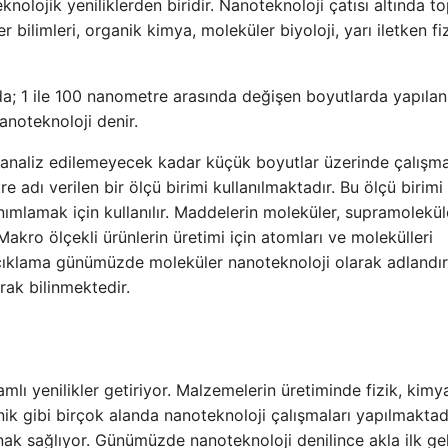
nolojik yeniliklerden biridir. Nanoteknoloji çatısı altında t
r bilimleri, organik kimya, moleküler biyoloji, yarı iletken fi
a; 1 ile 100 nanometre arasında değişen boyutlarda yapılan
anoteknoloji denir.
 analiz edilemeyecek kadar küçük boyutlar üzerinde çalışma
e adı verilen bir ölçü birimi kullanılmaktadır. Bu ölçü birimi
anımlamak için kullanılır. Maddelerin moleküler, supramolekül
akro ölçekli ürünlerin üretimi için atomları ve molekülleri
çıklama günümüzde moleküler nanoteknoloji olarak adlandır
rak bilinmektedir.
mlı yenilikler getiriyor. Malzemelerin üretiminde fizik, kimy
ik gibi birçok alanda nanoteknoloji çalışmaları yapılmaktad
lanak sağlıyor. Günümüzde nanoteknoloji denilince akla ilk ge