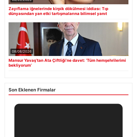
Zayıflama iğnelerinde kirpik dökülmesi iddiası: Tıp
dünyasından yan etki tartışmalarına bilimsel yanıt
08/08/2026
Mansur Yavaş’tan Ata Çiftliği’ne davet: ‘Tüm hemşehrilerimi
bekliyorum’
Son Eklenen Firmalar