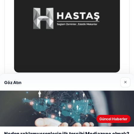
×
Göz Atın
Hastaş Beton
05/26/2026
Güncel Haberler
Web sitemizi nasıl kullandığınızı daha iyi anlayabilmek,
deneyiminizi kişiselleştirmek ve geliştirmek amacıyla çerezler
Neden reklamverenlerin ilk tercihi Mediazone olmalı?