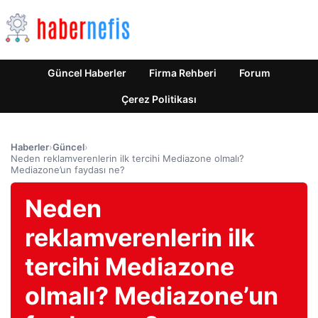
Güncel Haberler
Firma Rehberi
Forum
Çerez Politikası
Haberler
›
Güncel
›
Neden reklamverenlerin ilk tercihi Mediazone olmalı?
Mediazone’un faydası ne?
Neden
reklamverenlerin ilk
tercihi Mediazone
olmalı? Mediazone’un