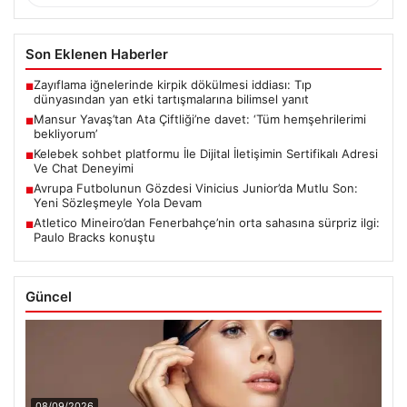
Son Eklenen Haberler
Zayıflama iğnelerinde kirpik dökülmesi iddiası: Tıp
■
dünyasından yan etki tartışmalarına bilimsel yanıt
Mansur Yavaş’tan Ata Çiftliği’ne davet: ‘Tüm hemşehrilerimi
■
bekliyorum’
Kelebek sohbet platformu İle Dijital İletişimin Sertifikalı Adresi
■
Ve Chat Deneyimi
Avrupa Futbolunun Gözdesi Vinicius Junior’da Mutlu Son:
■
Yeni Sözleşmeyle Yola Devam
Atletico Mineiro’dan Fenerbahçe’nin orta sahasına sürpriz ilgi:
■
Paulo Bracks konuştu
Güncel
08/09/2026