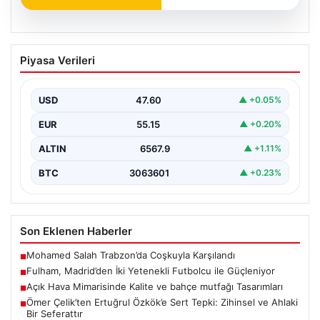
05.08.2026
Fulham, Madrid’den İki Yetenekli
Piyasa Verileri
Futbolcu ile Güçleniyor
İngiltere Premier Lig takımlarından Fulham, yaz transfer
döneminde önemli bir hamle yaparak İspanya’nın
USD
47.60
▲ +0.05%
köklü…
EUR
55.15
▲ +0.20%
ALTIN
6567.9
▲ +1.11%
BTC
3063601
▲ +0.23%
Son Eklenen Haberler
Mohamed Salah Trabzon’da Coşkuyla Karşılandı
■
Fulham, Madrid’den İki Yetenekli Futbolcu ile Güçleniyor
■
Açık Hava Mimarisinde Kalite ve bahçe mutfağı Tasarımları
■
Ömer Çelik’ten Ertuğrul Özkök’e Sert Tepki: Zihinsel ve Ahlaki
■
Bir Seferattır