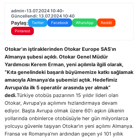
admin
•
13.07.2024 10:40
•
Güncellendi: 13.07.2024 10:40
Paylaş:
Twitter
Facebook
WhatsApp
Reddit
Pinterest
Otokar’ın iştiraklerinden Otokar Europe SAS’ın
Almanya şubesi açıldı. Otokar Genel Müdür
Yardımcısı Kerem Erman, yeni açılımla ilgili olarak,
“Kıta genelindeki başarılı büyümemize katkı sağlamak
amacıyla Almanya’da şubemizi açtık. Hedefimiz
Avrupa’da ilk 5 operatör arasında yer almak”
dedi.
Türkiye otobüs pazarının 15 yıldır lideri olan
Otokar, Avrupa’ya açılımını hızlandırmaya devam
ediyor. Başta Avrupa olmak üzere 60’ı aşkın ülkenin
yollarında onbinlerce otobüsüyle her gün milyonlarca
yolcuyu güvenle taşıyan Otokar’ın yeni açılımı Almanya.
Fransa ve Romanya’nın ardından geçen yıl 101 yıllık