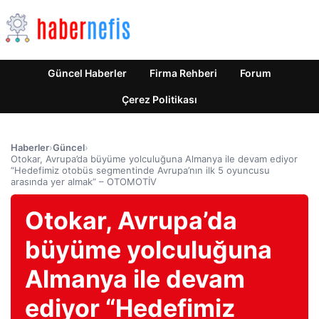
Güncel Haberler
Firma Rehberi
Forum
Çerez Politikası
Haberler
›
Güncel
›
Otokar, Avrupa’da büyüme yolculuğuna Almanya ile devam ediyor
“Hedefimiz otobüs segmentinde Avrupa’nın ilk 5 oyuncusu
arasında yer almak” – OTOMOTİV
Otokar, Avrupa’da
büyüme yolculuğuna
Almanya ile devam
ediyor “Hedefimiz