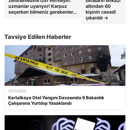
zehirlemesine izin vermeyin:
binaların enkazı
uzmanlar uyarıyor! Karpuz
altından 60
seçerken bilmeniz gerekenler…
kişinin cesedi
çıkarıldı →
Tavsiye Edilen Haberler
12/11/2025
Kartalkaya Otel Yangını Davasında 9 Bakanlık
Çalışanına Yurtdışı Yasaklandı