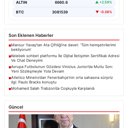
ALTIN
6660.6
▲ +2.59%
BTC
3081539
▼ -0.36%
Son Eklenen Haberler
Mansur Yavaş’tan Ata Çiftliği’ne davet: ‘Tüm hemşehrilerimi
■
bekliyorum’
Kelebek sohbet platformu İle Dijital İletişimin Sertifikalı Adresi
■
Ve Chat Deneyimi
Avrupa Futbolunun Gözdesi Vinicius Junior’da Mutlu Son:
■
Yeni Sözleşmeyle Yola Devam
Atletico Mineiro’dan Fenerbahçe’nin orta sahasına sürpriz
■
ilgi: Paulo Bracks konuştu
Mohamed Salah Trabzon’da Coşkuyla Karşılandı
■
Güncel