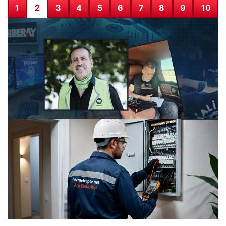
1
2
3
4
5
6
7
8
9
10
Ahbap Derneği Mal Varlığı Yönetimi Kayyuma Verildi
28.07.2026 08:24