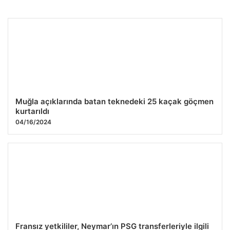
Profesyonel Hizmet Cepte Arıza Çözümleri
27.07.2026 12:45
Muğla açıklarında batan teknedeki 25 kaçak göçmen
kurtarıldı
04/16/2024
Fransız yetkililer, Neymar’ın PSG transferleriyle ilgili