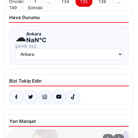
Yazı
Önceki
1
…
134
135
136
…
149
Sonraki
sayfalaması
Hava Durumu
☁
Ankara
NaN°C
ŞEHIR SEÇ
Bizi Takip Edin
Yan Manşet