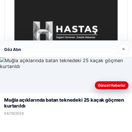
×
Göz Atın
Güncel Haberler
Web sitemizi nasıl kullandığınızı daha iyi anlayabilmek,
deneyiminizi kişiselleştirmek ve geliştirmek amacıyla çerezler
Hastaş Beton
Muğla açıklarında batan teknedeki 25 kaçak göçmen
kullanıyoruz.
Çerez Politikamız
05/26/2026
kurtarıldı
Reddet
Kabul Et
04/16/2024