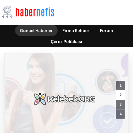
Güncel Haberler
Firma Rehberi
Forum
Çerez Politikası
1
2
3
Fulham,
Madrid’den
4
İki
Yetenekli
Futbolcu