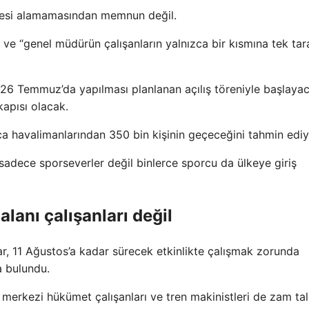
iyesi alamamasından memnun değil.
di ve “genel müdürün çalışanların yalnızca bir kısmına tek tara
 26 Temmuz’da yapılması planlanan açılış töreniyle başlaya
kapısı olacak.
a havalimanlarından 350 bin kişinin geçeceğini tahmin ediy
sadece sporseverler değil binlerce sporcu da ülkeye giriş
lanı çalışanları değil
ar, 11 Ağustos’a kadar sürecek etkinlikte çalışmak zorunda
da bulundu.
rı, merkezi hükümet çalışanları ve tren makinistleri de zam ta