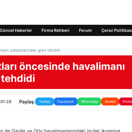
Güncel Haberler
Firma Rehberi
Forum
Çerez Politikas
imanı çalışanlarından grev tehdidi
ları öncesinde havalimanı
 tehdidi
Paylaş:
 01:28
Twitter
Facebook
WhatsApp
Reddit
Pinte
es de Gaulle ve Orly havalimanlarındaki işçiler ikramiye