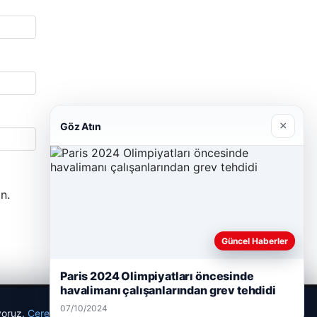
×
Göz Atın
n.
Güncel Haberler
Paris 2024 Olimpiyatları öncesinde
havalimanı çalışanlarından grev tehdidi
07/10/2024
ıyoruz.
Çerez Politikamız
Reddet
Kabul Et