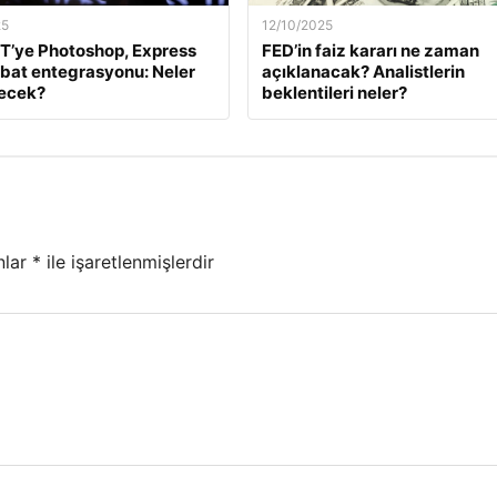
25
12/10/2025
T’ye Photoshop, Express
FED’in faiz kararı ne zaman
bat entegrasyonu: Neler
açıklanacak? Analistlerin
necek?
beklentileri neler?
nlar
*
ile işaretlenmişlerdir