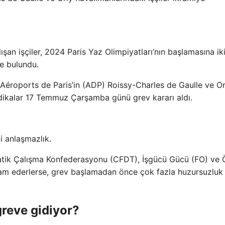
ışan işçiler, 2024 Paris Yaz Olimpiyatları’nın başlamasına ik
de bulundu.
i Aéroports de Paris’in (ADP) Roissy-Charles de Gaulle ve Or
ndikalar 17 Temmuz Çarşamba günü grev kararı aldı.
i anlaşmazlık.
tik Çalışma Konfederasyonu (CFDT), İşgücü Gücü (FO) ve 
evam ederlerse, grev başlamadan önce çok fazla huzursuzluk
greve gidiyor?