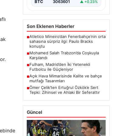
BTC
3063601
▲ +0.23%
flı
Son Eklenen Haberler
Atletico Mineiro’dan Fenerbahçe’nin orta
■
cak
sahasına sürpriz ilgi: Paulo Bracks
konuştu
Mohamed Salah Trabzon’da Coşkuyla
■
Karşılandı
or.
Fulham, Madrid’den İki Yetenekli
■
Futbolcu ile Güçleniyor
Açık Hava Mimarisinde Kalite ve bahçe
■
mutfağı Tasarımları
Ömer Çelik’ten Ertuğrul Özkök’e Sert
■
Tepki: Zihinsel ve Ahlaki Bir Seferattır
Güncel
lebinde