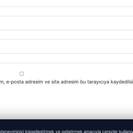
m, e-posta adresim ve site adresim bu tarayıcıya kaydedilsi
 deneyiminizi kişiselleştirmek ve geliştirmek amacıyla çerezler kullan