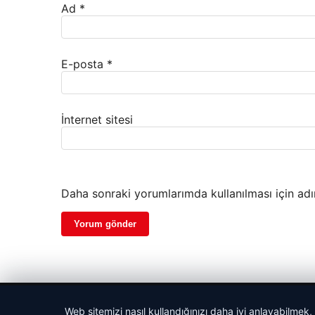
Ad
*
E-posta
*
İnternet sitesi
Daha sonraki yorumlarımda kullanılması için adı
© 2026 Haber Nefis – Güncel Haberler
Web sitemizi nasıl kullandığınızı daha iyi anlayabilmek,