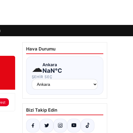
ı
Hava Durumu
☁
Ankara
NaN°C
ŞEHIR SEÇ
rest
Bizi Takip Edin