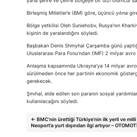
yana şehre ve çevre bölgeye bir dizi ölümcül sal
Birleşmiş Milletler’e (BM) göre, üçüncü yılına gi
Bölge yetkilisi Oleh Suniehobv, Rusya’nın Khark
kişinin de yaralandığını söyledi.
Başbakan Denis Shmyhal Çarşamba günü yaptığ
Uluslararası Para Fonu’ndan (IMF) 2 milyar avro 
Anlaşma kapsamında Ukrayna’ya 14 milyar avro 
sürülmeden önce her partinin ekonomik gösterge
gerekecek.
Şmıhal, elde edilen son paranın sosyal yardıml
kullanılacağını söyledi.
← BMC’nin ürettiği Türkiye’nin ilk yerli ve mi
Neoport’a yurt dışından ilgi artıyor – OTOMOT