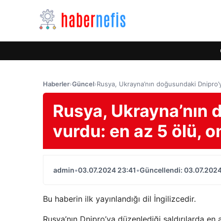
Haberler
›
Güncel
›
Rusya, Ukrayna’nın doğusundaki Dnipro’yu
Rusya, Ukrayna’nın 
vurdu: en az 5 ölü, o
admin
•
03.07.2024 23:41
•
Güncellendi: 03.07.2024
Bu haberin ilk yayınlandığı dil İngilizcedir.
Rusya’nın Dnipro’ya düzenlediği saldırılarda en az