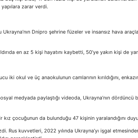
 yapılara zarar verdi.
krayna’nın Dnipro şehrine füzeler ve insansız hava araçla
aldırıda en az 5 kişi hayatını kaybetti, 50’ye yakın kişi de yar
ucu iki okul ve üç anaokulunun camlarının kırıldığını, enkazın
 sosyal medyada paylaştığı videoda, Ukrayna’nın dördüncü 
a bir kız çocuğunun da bulunduğu 47 kişinin yaralandığını duy
zdi. Rus kuvvetleri, 2022 yılında Ukrayna’yı işgal etmesinde