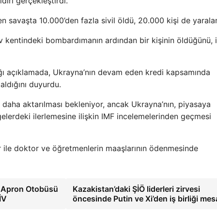
dırı gerçekleştirdi.
ren savaşta 10.000’den fazla sivil öldü, 20.000 kişi de yarala
iv kentindeki bombardımanın ardından bir kişinin öldüğünü, i
ı açıklamada, Ukrayna’nın devam eden kredi kapsamında
aldığını duyurdu.
daha aktarılması bekleniyor, ancak Ukrayna’nın, piyasaya
lerdeki ilerlemesine ilişkin IMF incelemelerinden geçmesi
ar ile doktor ve öğretmenlerin maaşlarının ödenmesinde
lli Apron Otobüsü
Kazakistan’daki ŞİÖ liderleri zirvesi
İV
öncesinde Putin ve Xi’den iş birliği mes