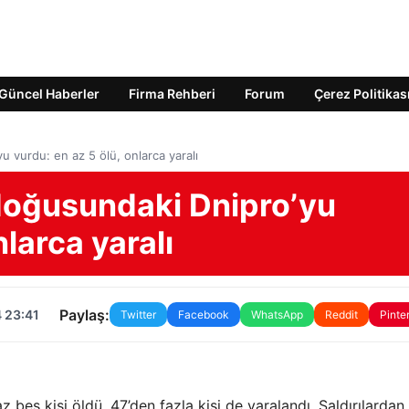
Güncel Haberler
Firma Rehberi
Forum
Çerez Politikas
 vurdu: en az 5 ölü, onlarca yaralı
doğusundaki Dnipro’yu
nlarca yaralı
Paylaş:
 23:41
Twitter
Facebook
WhatsApp
Reddit
Pinte
 beş kişi öldü, 47’den fazla kişi de yaralandı. Saldırılardan 