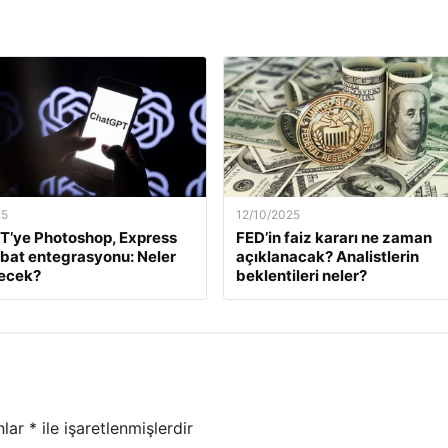
25
12/10/2025
T’ye Photoshop, Express
FED’in faiz kararı ne zaman
bat entegrasyonu: Neler
açıklanacak? Analistlerin
necek?
beklentileri neler?
nlar
*
ile işaretlenmişlerdir