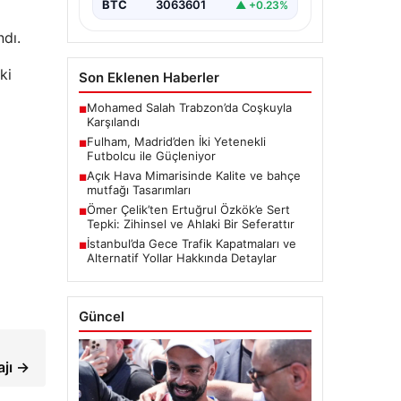
BTC
3063601
▲ +0.23%
ndı.
ki
Son Eklenen Haberler
Mohamed Salah Trabzon’da Coşkuyla
■
Karşılandı
Fulham, Madrid’den İki Yetenekli
■
Futbolcu ile Güçleniyor
Açık Hava Mimarisinde Kalite ve bahçe
■
mutfağı Tasarımları
Ömer Çelik’ten Ertuğrul Özkök’e Sert
■
Tepki: Zihinsel ve Ahlaki Bir Seferattır
İstanbul’da Gece Trafik Kapatmaları ve
■
Alternatif Yollar Hakkında Detaylar
Güncel
ajı →