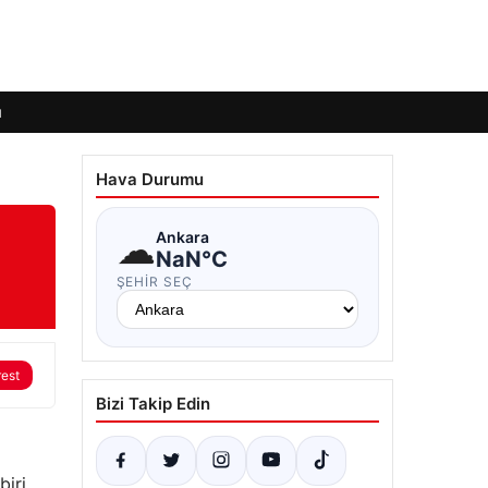
ı
Hava Durumu
☁
Ankara
NaN°C
ŞEHIR SEÇ
rest
Bizi Takip Edin
biri