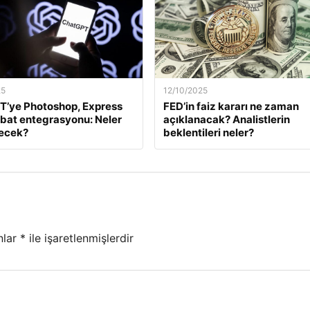
25
12/10/2025
T’ye Photoshop, Express
FED’in faiz kararı ne zaman
bat entegrasyonu: Neler
açıklanacak? Analistlerin
necek?
beklentileri neler?
nlar
*
ile işaretlenmişlerdir