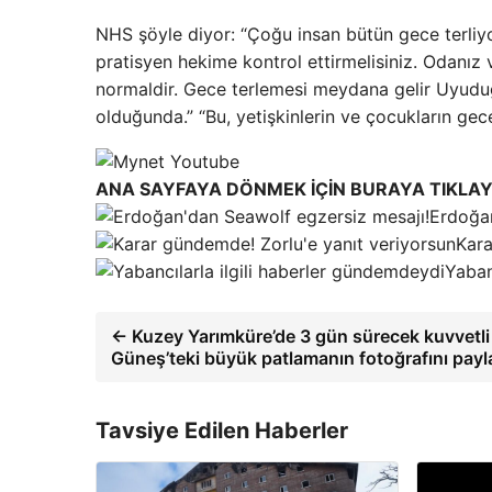
NHS şöyle diyor: “Çoğu insan bütün gece terliyor
pratisyen hekime kontrol ettirmelisiniz. Odanız
normaldir. Gece terlemesi meydana gelir Uyuduğun
olduğunda.” “Bu, yetişkinlerin ve çocukların gec
ANA SAYFAYA DÖNMEK İÇİN BURAYA TIKLAY
Erdoğan
Kara
Yaban
← Kuzey Yarımküre’de 3 gün sürecek kuvvetli 
Güneş’teki büyük patlamanın fotoğrafını payl
Tavsiye Edilen Haberler