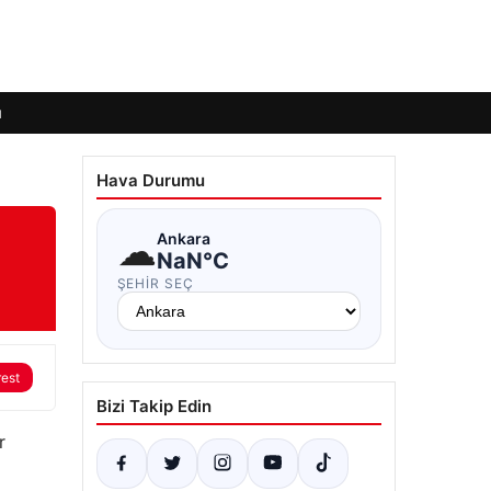
ı
Hava Durumu
☁
Ankara
NaN°C
ŞEHIR SEÇ
rest
Bizi Takip Edin
r