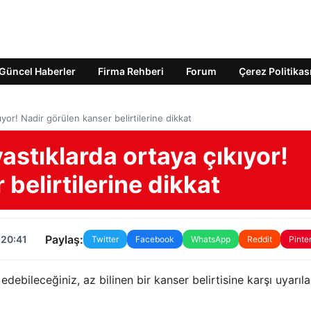
Güncel Haberler
Firma Rehberi
Forum
Çerez Politikas
ıyor! Nadir görülen kanser belirtilerine dikkat
astıklarda ortaya çıkıyor!
belirtilerine dikkat
Paylaş:
 20:41
Twitter
Facebook
WhatsApp
Reddit
Pinte
edebileceğiniz, az bilinen bir kanser belirtisine karşı uyarıla