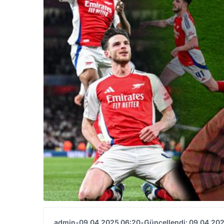
admin
•
09.04.2025 06:20
•
Güncellendi: 09.04.20