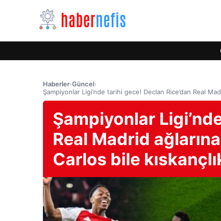
Haberler
›
Güncel
›
Şampiyonlar Ligi’nde tarihi gece! Declan Rice’dan Real Mad
Şampiyonlar Ligi’nde
Real Madrid ağlarına
Carlos bile kıskançl