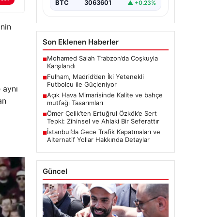
BTC
3063601
▲ +0.23%
nin
Son Eklenen Haberler
Mohamed Salah Trabzon’da Coşkuyla
■
Karşılandı
Fulham, Madrid’den İki Yetenekli
■
Futbolcu ile Güçleniyor
 aynı
Açık Hava Mimarisinde Kalite ve bahçe
■
an
mutfağı Tasarımları
Ömer Çelik’ten Ertuğrul Özkök’e Sert
■
Tepki: Zihinsel ve Ahlaki Bir Seferattır
İstanbul’da Gece Trafik Kapatmaları ve
■
Alternatif Yollar Hakkında Detaylar
Güncel