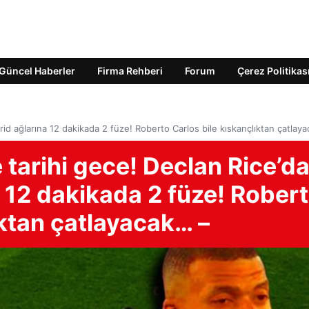
Güncel Haberler
Firma Rehberi
Forum
Çerez Politikas
rid ağlarına 12 dakikada 2 füze! Roberto Carlos bile kıskançlıktan çatlay
 tarihi gece! Declan Rice’d
 12 dakikada 2 füze! Rober
ıktan çatlayacak… –