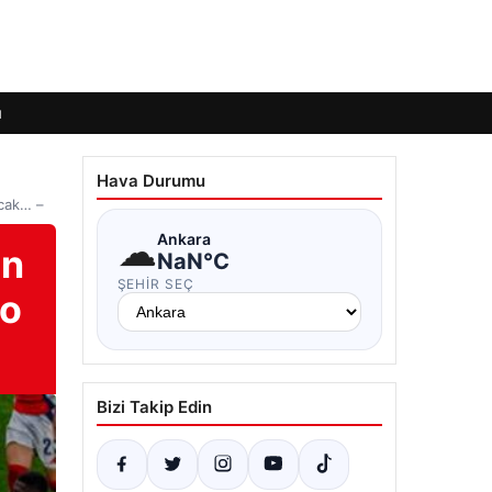
ı
Hava Durumu
acak… –
☁
Ankara
an
NaN°C
ŞEHIR SEÇ
to
Bizi Takip Edin